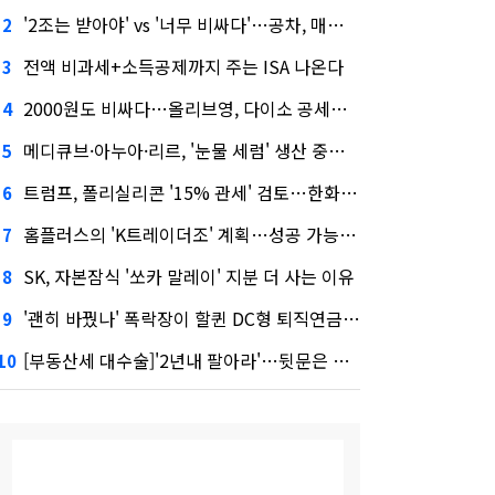
'2조는 받아야' vs '너무 비싸다'…공차, 매각 성공할까
2
전액 비과세+소득공제까지 주는 ISA 나온다
3
2000원도 비싸다…올리브영, 다이소 공세에 '가성비'로 맞불
4
메디큐브·아누아·리르, '눈물 세럼' 생산 중단한다
5
트럼프, 폴리실리콘 '15% 관세' 검토…한화큐셀·OCI 영향은?
6
홈플러스의 'K트레이더조' 계획…성공 가능성은 '글쎄'
7
SK, 자본잠식 '쏘카 말레이' 지분 더 사는 이유
8
'괜히 바꿨나' 폭락장이 할퀸 DC형 퇴직연금…전문가 조언은
9
[부동산세 대수술]'2년내 팔아라'…뒷문은 열었다
10