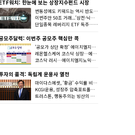
ETF워치: 한눈에 보는 상장지수펀드 시장
변동성에도 키워드는 역시 반도체…신상품은 우주·방산
이번주만 50조 거래...'삼전·닉스 레버리지' 수익률은 -30%
단일종목 레버리지 ETF 독주…'증시 블랙홀'
공모주달력: 이번주 공모주 핵심만 콕
'공모가 상단 확정' 에이치엘지노믹스 청약
레몬헬스케어 코스닥 상장…에이치엘지노믹스 수요예측
코스닥 러시…에이치엘지노믹스 수요예측·레메디 청약
투자의 품격: 독립계 운용사 열전
마이다스에셋, '황금' 수익률 비결은 '꾸준함'
KCGI운용, 성장주 압축포트폴리오로 새 길을 그리다
트러스톤, 행동주의는 빙산의 일각...진정한 힘은 '주식형 강자'