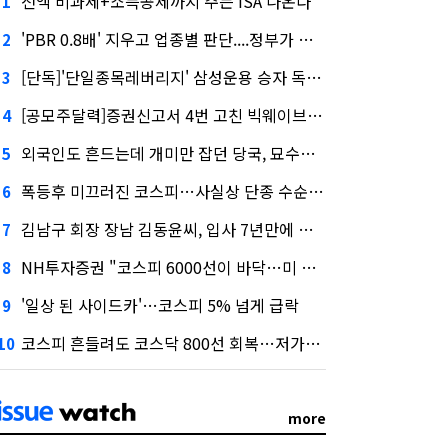
전액 비과세+소득공제까지 주는 ISA 나온다
1
'PBR 0.8배' 지우고 업종별 판단....정부가 제시한 '주가 누르기' 방지법
2
[단독]'단일종목레버리지' 삼성운용 승자 독식...운용수익 미래에셋의 6배
3
[공모주달력]증권신고서 4번 고친 빅웨이브로보틱스, 수요예측
4
외국인도 흔드는데 개미만 잡던 당국, 묘수는 과다호가부담금?
5
폭등후 미끄러진 코스피…사실상 단종 수순 밟는 '단종레'
6
김남구 회장 장남 김동윤씨, 입사 7년만에 한투증권 임원 승진
7
NH투자증권 "코스피 6000선이 바닥…미 금리 안정 후 추가 회복"
8
'일상 된 사이드카'…코스피 5% 넘게 급락
9
코스피 흔들려도 코스닥 800선 회복…저가매수세 유입
10
more