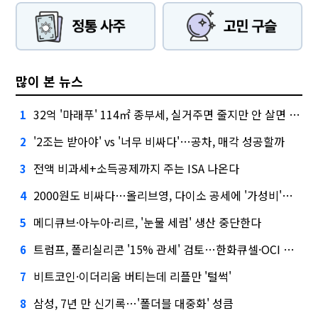
많이 본 뉴스
32억 '마래푸' 114㎡ 종부세, 실거주면 줄지만 안 살면 2.5배
1
'2조는 받아야' vs '너무 비싸다'…공차, 매각 성공할까
2
전액 비과세+소득공제까지 주는 ISA 나온다
3
2000원도 비싸다…올리브영, 다이소 공세에 '가성비'로 맞불
4
메디큐브·아누아·리르, '눈물 세럼' 생산 중단한다
5
트럼프, 폴리실리콘 '15% 관세' 검토…한화큐셀·OCI 영향은?
6
비트코인·이더리움 버티는데 리플만 '털썩'
7
삼성, 7년 만 신기록…'폴더블 대중화' 성큼
8