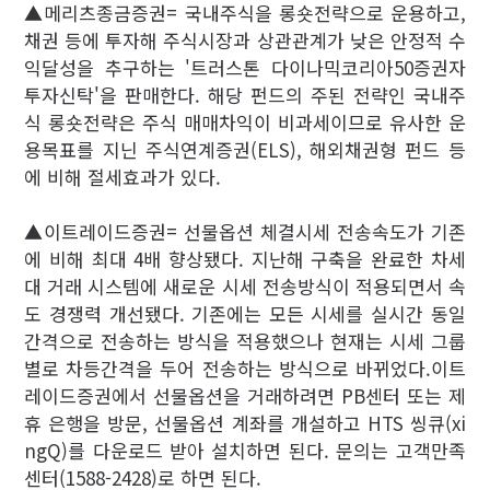
▲메리츠종금증권= 국내주식을 롱숏전략으로 운용하고,
채권 등에 투자해 주식시장과 상관관계가 낮은 안정적 수
익달성을 추구하는 '트러스톤 다이나믹코리아50증권자
투자신탁'을 판매한다. 해당 펀드의 주된 전략인 국내주
식 롱숏전략은 주식 매매차익이 비과세이므로 유사한 운
용목표를 지닌 주식연계증권(ELS), 해외채권형 펀드 등
에 비해 절세효과가 있다.
▲이트레이드증권= 선물옵션 체결시세 전송속도가 기존
에 비해 최대 4배 향상됐다. 지난해 구축을 완료한 차세
대 거래 시스템에 새로운 시세 전송방식이 적용되면서 속
도 경쟁력 개선됐다. 기존에는 모든 시세를 실시간 동일
간격으로 전송하는 방식을 적용했으나 현재는 시세 그룹
별로 차등간격을 두어 전송하는 방식으로 바뀌었다.이트
레이드증권에서 선물옵션을 거래하려면 PB센터 또는 제
휴 은행을 방문, 선물옵션 계좌를 개설하고 HTS 씽큐(xi
ngQ)를 다운로드 받아 설치하면 된다. 문의는 고객만족
센터(1588-2428)로 하면 된다.