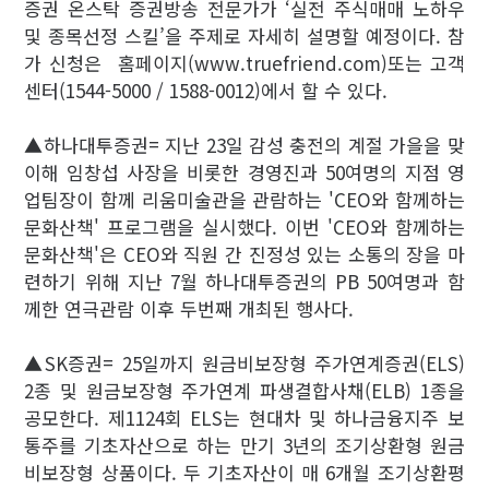
증권 온스탁 증권방송 전문가가 ‘실전 주식매매 노하우
및 종목선정 스킬’을 주제로 자세히 설명할 예정이다. 참
가 신청은 홈페이지(www.truefriend.com)또는 고객
센터(1544-5000 / 1588-0012)에서 할 수 있다.
▲하나대투증권= 지난 23일 감성 충전의 계절 가을을 맞
이해 임창섭 사장을 비롯한 경영진과 50여명의 지점 영
업팀장이 함께 리움미술관을 관람하는 'CEO와 함께하는
문화산책' 프로그램을 실시했다. 이번 'CEO와 함께하는
문화산책'은 CEO와 직원 간 진정성 있는 소통의 장을 마
련하기 위해 지난 7월 하나대투증권의 PB 50여명과 함
께한 연극관람 이후 두번째 개최된 행사다.
▲SK증권= 25일까지 원금비보장형 주가연계증권(ELS)
2종 및 원금보장형 주가연계 파생결합사채(ELB) 1종을
공모한다. 제1124회 ELS는 현대차 및 하나금융지주 보
통주를 기초자산으로 하는 만기 3년의 조기상환형 원금
비보장형 상품이다. 두 기초자산이 매 6개월 조기상환평