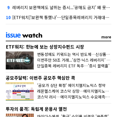
레버리지 보완책에도 널뛰는 증시...'공매도 금지' 왜 못 꺼내나
9
[ETF워치]'보완책 통했나'…단일종목레버리지 거래대금 10분의 1토막
10
more
ETF워치: 한눈에 보는 상장지수펀드 시장
변동성에도 키워드는 역시 반도체…신상품은 우주·방산
이번주만 50조 거래...'삼전·닉스 레버리지' 수익률은 -30%
단일종목 레버리지 ETF 독주…'증시 블랙홀'
공모주달력: 이번주 공모주 핵심만 콕
'공모가 상단 확정' 에이치엘지노믹스 청약
레몬헬스케어 코스닥 상장…에이치엘지노믹스 수요예측
코스닥 러시…에이치엘지노믹스 수요예측·레메디 청약
투자의 품격: 독립계 운용사 열전
마이다스에셋, '황금' 수익률 비결은 '꾸준함'