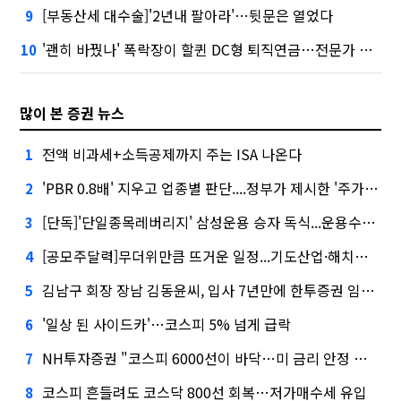
[부동산세 대수술]'2년내 팔아라'…뒷문은 열었다
9
'괜히 바꿨나' 폭락장이 할퀸 DC형 퇴직연금…전문가 조언은
10
많이 본 증권 뉴스
전액 비과세+소득공제까지 주는 ISA 나온다
1
'PBR 0.8배' 지우고 업종별 판단....정부가 제시한 '주가 누르기' 방지법
2
[단독]'단일종목레버리지' 삼성운용 승자 독식...운용수익 미래에셋의 6배
3
[공모주달력]무더위만큼 뜨거운 일정...기도산업·해치텍·니어스랩, 동시 청약
4
김남구 회장 장남 김동윤씨, 입사 7년만에 한투증권 임원 승진
5
'일상 된 사이드카'…코스피 5% 넘게 급락
6
NH투자증권 "코스피 6000선이 바닥…미 금리 안정 후 추가 회복"
7
코스피 흔들려도 코스닥 800선 회복…저가매수세 유입
8