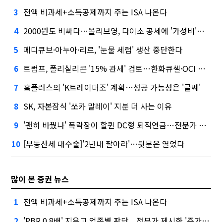
전액 비과세+소득공제까지 주는 ISA 나온다
3
2000원도 비싸다…올리브영, 다이소 공세에 '가성비'로 맞불
4
메디큐브·아누아·리르, '눈물 세럼' 생산 중단한다
5
트럼프, 폴리실리콘 '15% 관세' 검토…한화큐셀·OCI 영향은?
6
홈플러스의 'K트레이더조' 계획…성공 가능성은 '글쎄'
7
SK, 자본잠식 '쏘카 말레이' 지분 더 사는 이유
8
'괜히 바꿨나' 폭락장이 할퀸 DC형 퇴직연금…전문가 조언은
9
[부동산세 대수술]'2년내 팔아라'…뒷문은 열었다
10
많이 본 증권 뉴스
전액 비과세+소득공제까지 주는 ISA 나온다
1
'PBR 0.8배' 지우고 업종별 판단....정부가 제시한 '주가 누르기' 방지법
2