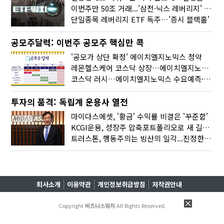
이번주만 50조 거래...'삼전·닉스 레버리지' 수익률은 -30%
단일종목 레버리지 ETF 독주…'증시 블랙홀'
공모주달력: 이번주 공모주 핵심만 콕
'공모가 상단 확정' 에이치엘지노믹스 청약
레몬헬스케어 코스닥 상장…에이치엘지노믹스 수요예측
코스닥 러시…에이치엘지노믹스 수요예측·레메디 청약
투자의 품격: 독립계 운용사 열전
마이다스에셋, '황금' 수익률 비결은 '꾸준함'
KCGI운용, 성장주 압축포트폴리오로 새 길을 그리다
트러스톤, 행동주의는 빙산의 일각...진정한 힘은 '주식형 강자'
회사소개
이용약관
개인정보취급방침
저작권안내
Copyright
비즈니스워치
All Rights Reserved.