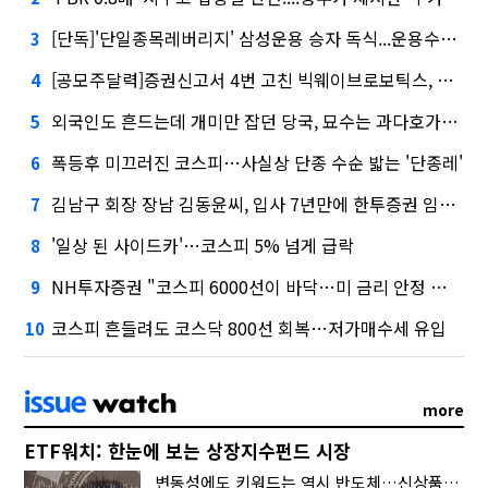
[단독]'단일종목레버리지' 삼성운용 승자 독식...운용수익 미래에셋의 6배
3
[공모주달력]증권신고서 4번 고친 빅웨이브로보틱스, 수요예측
4
외국인도 흔드는데 개미만 잡던 당국, 묘수는 과다호가부담금?
5
폭등후 미끄러진 코스피…사실상 단종 수순 밟는 '단종레'
6
김남구 회장 장남 김동윤씨, 입사 7년만에 한투증권 임원 승진
7
'일상 된 사이드카'…코스피 5% 넘게 급락
8
NH투자증권 "코스피 6000선이 바닥…미 금리 안정 후 추가 회복"
9
코스피 흔들려도 코스닥 800선 회복…저가매수세 유입
10
more
ETF워치: 한눈에 보는 상장지수펀드 시장
변동성에도 키워드는 역시 반도체…신상품은 우주·방산