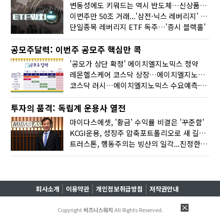
변동성에도 키워드는 역시 반도체…신상품은 우주·방산
이번주만 50조 거래...'삼전·닉스 레버리지' 수익률은 -30%
단일종목 레버리지 ETF 독주…'증시 블랙홀'
공모주달력: 이번주 공모주 핵심만 콕
'공모가 상단 확정' 에이치엘지노믹스 청약
레몬헬스케어 코스닥 상장…에이치엘지노믹스 수요예측
코스닥 러시…에이치엘지노믹스 수요예측·레메디 청약
투자의 품격: 독립계 운용사 열전
마이다스에셋, '황금' 수익률 비결은 '꾸준함'
KCGI운용, 성장주 압축포트폴리오로 새 길을 그리다
트러스톤, 행동주의는 빙산의 일각...진정한 힘은 '주식형 강자'
회사소개
이용약관
개인정보취급방침
저작권안내
Copyright
비즈니스워치
All Rights Reserved.