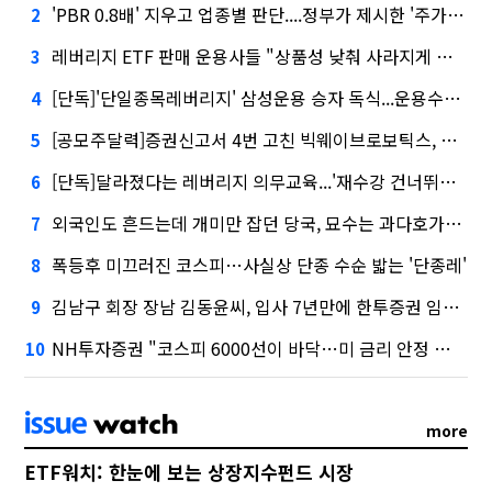
'PBR 0.8배' 지우고 업종별 판단....정부가 제시한 '주가 누르기' 방지법
2
레버리지 ETF 판매 운용사들 "상품성 낮춰 사라지게 해야"…일부 신중론도
3
[단독]'단일종목레버리지' 삼성운용 승자 독식...운용수익 미래에셋의 6배
4
[공모주달력]증권신고서 4번 고친 빅웨이브로보틱스, 수요예측
5
[단독]달라졌다는 레버리지 의무교육...'재수강 건너뛰기' 허점
6
외국인도 흔드는데 개미만 잡던 당국, 묘수는 과다호가부담금?
7
폭등후 미끄러진 코스피…사실상 단종 수순 밟는 '단종레'
8
김남구 회장 장남 김동윤씨, 입사 7년만에 한투증권 임원 승진
9
NH투자증권 "코스피 6000선이 바닥…미 금리 안정 후 추가 회복"
10
more
ETF워치: 한눈에 보는 상장지수펀드 시장