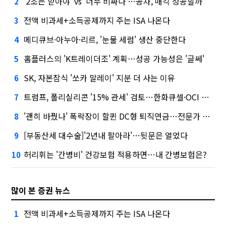
'2조는 받아야' vs '너무 비싸다'…공차, 매각 성공할까
2
전액 비과세+소득공제까지 주는 ISA 나온다
3
메디큐브·아누아·리르, '눈물 세럼' 생산 중단한다
4
홈플러스의 'K트레이더조' 계획…성공 가능성은 '글쎄'
5
SK, 자본잠식 '쏘카 말레이' 지분 더 사는 이유
6
트럼프, 폴리실리콘 '15% 관세' 검토…한화큐셀·OCI 영향은?
7
'괜히 바꿨나' 폭락장이 할퀸 DC형 퇴직연금…전문가 조언은
8
[부동산세 대수술]'2년내 팔아라'…뒷문은 열었다
9
허리휘는 '간병비' 건강보험 적용하면…내 간병보험은?
10
많이 본 증권 뉴스
전액 비과세+소득공제까지 주는 ISA 나온다
1