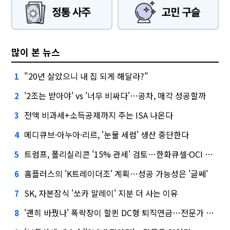
많이 본 뉴스
"20년 살았으니 내 집 되게 해달라?"
1
'2조는 받아야' vs '너무 비싸다'…공차, 매각 성공할까
2
전액 비과세+소득공제까지 주는 ISA 나온다
3
메디큐브·아누아·리르, '눈물 세럼' 생산 중단한다
4
트럼프, 폴리실리콘 '15% 관세' 검토…한화큐셀·OCI 영향은?
5
홈플러스의 'K트레이더조' 계획…성공 가능성은 '글쎄'
6
SK, 자본잠식 '쏘카 말레이' 지분 더 사는 이유
7
'괜히 바꿨나' 폭락장이 할퀸 DC형 퇴직연금…전문가 조언은
8