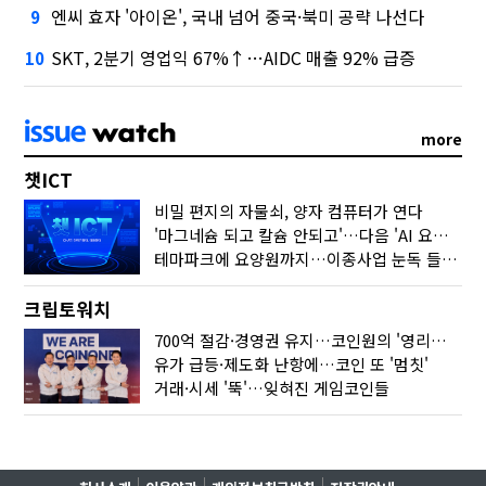
엔씨 효자 '아이온', 국내 넘어 중국·북미 공략 나선다
9
SKT, 2분기 영업익 67%↑…AIDC 매출 92% 급증
10
more
챗ICT
비밀 편지의 자물쇠, 양자 컴퓨터가 연다
'마그네슘 되고 칼슘 안되고'…다음 'AI 요약' 갈 길은
테마파크에 요양원까지…이종사업 눈독 들이는 게임사
크립토워치
700억 절감·경영권 유지…코인원의 '영리한 딜'
유가 급등·제도화 난항에…코인 또 '멈칫'
거래·시세 '뚝'…잊혀진 게임코인들