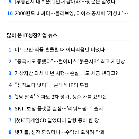
[부동산세 대수술]'2년내 팔아라'…뒷문은 열었다
9
2000원도 비싸다…올리브영, 다이소 공세에 '가성비'로 맞불
10
많이 본 IT성장기업 뉴스
비트코인·리플 흔들릴 때 이더리움만 버텼다
1
"중국서도 통했다"…펄어비스 '붉은사막' 최고 게임상
2
가상자산 과세 내년 시행…손실 나도 세금 낸다고?
3
"신작보다 낫다"…클래식 IP의 부활
4
'1팀 탈락' 독파모 2차 평가, 생존 가를 요인은
5
SKT, 보상 플랫폼 실험…'리워드링크' 출시
6
[챗ICT]게임CD 열었더니 달랑 종이 한 장
7
넷마블, 신작 힘줬더니…수익성 오히려 악화
8