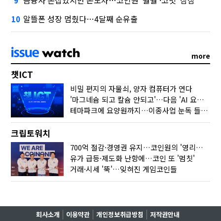
9
알뜰폰 성장 멈췄다…4달째 순유출
10
more
챗ICT
비밀 편지의 자물쇠, 양자 컴퓨터가 연다
'마그네슘 되고 칼슘 안되고'…다음 'AI 요약' 갈 길은
테마파크에 요양원까지…이종사업 눈독 들이는 게임사
크립토워치
700억 절감·경영권 유지…코인원의 '영리한 딜'
유가 급등·제도화 난항에…코인 또 '멈칫'
거래·시세 '뚝'…잊혀진 게임코인들
회사소개
이용약관
개인정보취급방침
저작권안내