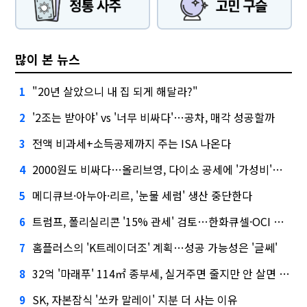
많이 본 뉴스
"20년 살았으니 내 집 되게 해달라?"
1
'2조는 받아야' vs '너무 비싸다'…공차, 매각 성공할까
2
전액 비과세+소득공제까지 주는 ISA 나온다
3
2000원도 비싸다…올리브영, 다이소 공세에 '가성비'로 맞불
4
메디큐브·아누아·리르, '눈물 세럼' 생산 중단한다
5
트럼프, 폴리실리콘 '15% 관세' 검토…한화큐셀·OCI 영향은?
6
홈플러스의 'K트레이더조' 계획…성공 가능성은 '글쎄'
7
32억 '마래푸' 114㎡ 종부세, 실거주면 줄지만 안 살면 2.5배
8
SK, 자본잠식 '쏘카 말레이' 지분 더 사는 이유
9