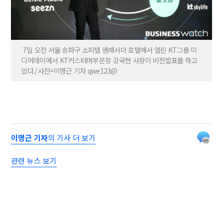
7일 오전 서울 송파구 소피텔 앰배서더 호텔에서 열린 KT그룹 미
디어데이에서 KT커스터머부문장 강국현 사장이 비전발표를 하고
있다./사진=이명근 기자 qwe123@
이명근 기자
의 기사 더 보기
관련 뉴스 보기