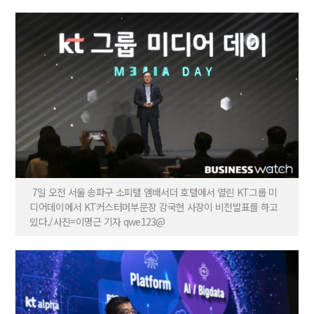
7일 오전 서울 송파구 소피텔 앰배서더 호텔에서 열린 KT그룹 미
디어데이에서 KT커스터머부문장 강국현 사장이 비전발표를 하고
있다./사진=이명근 기자 qwe123@