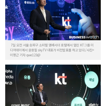
7일 오전 서울 송파구 소피텔 앰배서더 호텔에서 열린 KT그룹 미
디어데이에서 윤용필 skyTV 대표가 비전발표를 하고 있다./사진=
이명근 기자 qwe123@