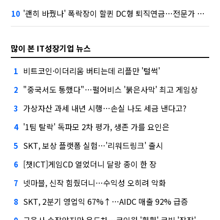
'괜히 바꿨나' 폭락장이 할퀸 DC형 퇴직연금…전문가 조언은
10
많이 본 IT성장기업 뉴스
비트코인·이더리움 버티는데 리플만 '털썩'
1
"중국서도 통했다"…펄어비스 '붉은사막' 최고 게임상
2
가상자산 과세 내년 시행…손실 나도 세금 낸다고?
3
'1팀 탈락' 독파모 2차 평가, 생존 가를 요인은
4
SKT, 보상 플랫폼 실험…'리워드링크' 출시
5
[챗ICT]게임CD 열었더니 달랑 종이 한 장
6
넷마블, 신작 힘줬더니…수익성 오히려 악화
7
SKT, 2분기 영업익 67%↑…AIDC 매출 92% 급증
8
금융사 손잡았지만 온도차…코인원 '훨훨'·코빗 '잠잠'