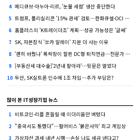
메디큐브·아누아·리르, '눈물 세럼' 생산 중단한다
4
트럼프, 폴리실리콘 '15% 관세' 검토…한화큐셀·OCI 영향은?
5
홈플러스의 'K트레이더조' 계획…성공 가능성은 '글쎄'
6
SK, 자본잠식 '쏘카 말레이' 지분 더 사는 이유
7
'괜히 바꿨나' 폭락장이 할퀸 DC형 퇴직연금…전문가 조언은
8
[부동산세 대수술]'2년내 팔아라'…뒷문은 열었다
9
두산, SK실트론 인수에 1조 차입…추가 부담은?
10
많이 본 IT성장기업 뉴스
비트코인·리플 흔들릴 때 이더리움만 버텼다
1
"중국서도 통했다"…펄어비스 '붉은사막' 최고 게임상
2
가상자산 과세 내년 시행…손실 나도 세금 낸다고?
3