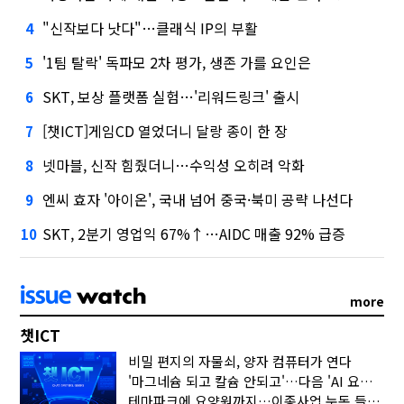
"신작보다 낫다"…클래식 IP의 부활
4
'1팀 탈락' 독파모 2차 평가, 생존 가를 요인은
5
SKT, 보상 플랫폼 실험…'리워드링크' 출시
6
[챗ICT]게임CD 열었더니 달랑 종이 한 장
7
넷마블, 신작 힘줬더니…수익성 오히려 악화
8
엔씨 효자 '아이온', 국내 넘어 중국·북미 공략 나선다
9
SKT, 2분기 영업익 67%↑…AIDC 매출 92% 급증
10
more
챗ICT
비밀 편지의 자물쇠, 양자 컴퓨터가 연다
'마그네슘 되고 칼슘 안되고'…다음 'AI 요약' 갈 길은
테마파크에 요양원까지…이종사업 눈독 들이는 게임사