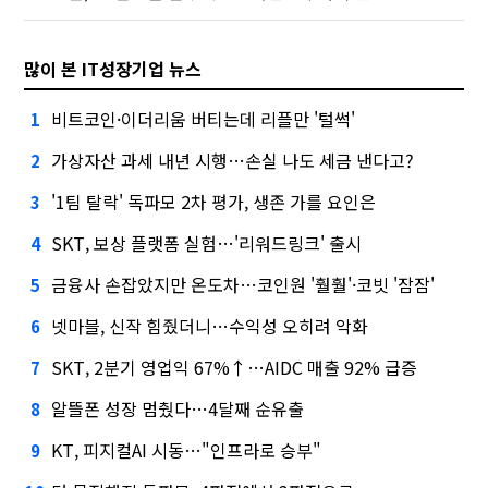
많이 본 IT성장기업 뉴스
비트코인·이더리움 버티는데 리플만 '털썩'
1
가상자산 과세 내년 시행…손실 나도 세금 낸다고?
2
'1팀 탈락' 독파모 2차 평가, 생존 가를 요인은
3
SKT, 보상 플랫폼 실험…'리워드링크' 출시
4
금융사 손잡았지만 온도차…코인원 '훨훨'·코빗 '잠잠'
5
넷마블, 신작 힘줬더니…수익성 오히려 악화
6
SKT, 2분기 영업익 67%↑…AIDC 매출 92% 급증
7
알뜰폰 성장 멈췄다…4달째 순유출
8
KT, 피지컬AI 시동…"인프라로 승부"
9