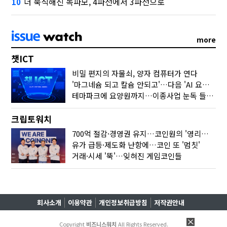
더 묵직해진 독파모, 4파전에서 3파전으로
10
more
챗ICT
비밀 편지의 자물쇠, 양자 컴퓨터가 연다
'마그네슘 되고 칼슘 안되고'…다음 'AI 요약' 갈 길은
테마파크에 요양원까지…이종사업 눈독 들이는 게임사
크립토워치
700억 절감·경영권 유지…코인원의 '영리한 딜'
유가 급등·제도화 난항에…코인 또 '멈칫'
거래·시세 '뚝'…잊혀진 게임코인들
회사소개
이용약관
개인정보취급방침
저작권안내
Copyright
비즈니스워치
All Rights Reserved.