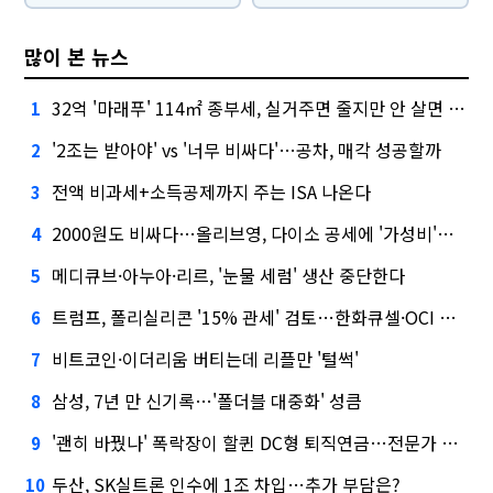
많이 본 뉴스
32억 '마래푸' 114㎡ 종부세, 실거주면 줄지만 안 살면 2.5배
1
'2조는 받아야' vs '너무 비싸다'…공차, 매각 성공할까
2
전액 비과세+소득공제까지 주는 ISA 나온다
3
2000원도 비싸다…올리브영, 다이소 공세에 '가성비'로 맞불
4
메디큐브·아누아·리르, '눈물 세럼' 생산 중단한다
5
트럼프, 폴리실리콘 '15% 관세' 검토…한화큐셀·OCI 영향은?
6
비트코인·이더리움 버티는데 리플만 '털썩'
7
삼성, 7년 만 신기록…'폴더블 대중화' 성큼
8
'괜히 바꿨나' 폭락장이 할퀸 DC형 퇴직연금…전문가 조언은
9
두산, SK실트론 인수에 1조 차입…추가 부담은?
10