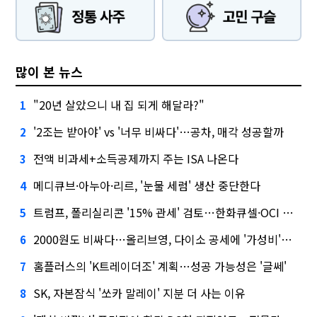
많이 본 뉴스
"20년 살았으니 내 집 되게 해달라?"
1
'2조는 받아야' vs '너무 비싸다'…공차, 매각 성공할까
2
전액 비과세+소득공제까지 주는 ISA 나온다
3
메디큐브·아누아·리르, '눈물 세럼' 생산 중단한다
4
트럼프, 폴리실리콘 '15% 관세' 검토…한화큐셀·OCI 영향은?
5
2000원도 비싸다…올리브영, 다이소 공세에 '가성비'로 맞불
6
홈플러스의 'K트레이더조' 계획…성공 가능성은 '글쎄'
7
SK, 자본잠식 '쏘카 말레이' 지분 더 사는 이유
8