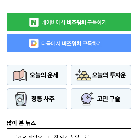
많이 본 뉴스
"20년 살았으니 내 집 되게 해달라?"
1