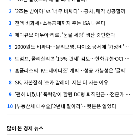
'2조는 받아야' vs '너무 비싸다'…공차, 매각 성공할까
2
전액 비과세+소득공제까지 주는 ISA 나온다
3
메디큐브·아누아·리르, '눈물 세럼' 생산 중단한다
4
2000원도 비싸다…올리브영, 다이소 공세에 '가성비'로 맞불
5
트럼프, 폴리실리콘 '15% 관세' 검토…한화큐셀·OCI 영향은?
6
홈플러스의 'K트레이더조' 계획…성공 가능성은 '글쎄'
7
SK, 자본잠식 '쏘카 말레이' 지분 더 사는 이유
8
'괜히 바꿨나' 폭락장이 할퀸 DC형 퇴직연금…전문가 조언은
9
[부동산세 대수술]'2년내 팔아라'…뒷문은 열었다
10
많이 본 경제 뉴스