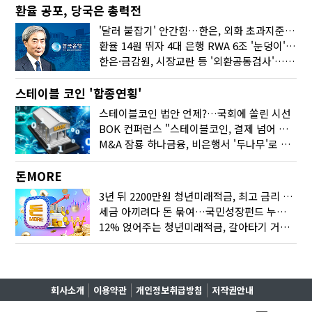
환율 공포, 당국은 총력전
'달러 붙잡기' 안간힘…한은, 외화 초과지준에 이자 6개월 더
환율 14원 뛰자 4대 은행 RWA 6조 '눈덩이'…2배 뛴 2분기는?
한은·금감원, 시장교란 등 '외환공동검사'…환율 급등 전방위 대응
스테이블 코인 '합종연횡'
스테이블코인 법안 언제?…국회에 쏠린 시선
BOK 컨퍼런스 "스테이블코인, 결제 넘어 보험 대출 등 금융 연결 도구"
M&A 잠룡 하나금융, 비은행서 '두나무'로 눈돌린 이유는
돈MORE
3년 뒤 2200만원 청년미래적금, 최고 금리 받으려면?
세금 아끼려다 돈 묶여…국민성장펀드 누가 가입하면 좋을까
12% 얹어주는 청년미래적금, 갈아타기 거절 될수 있어요
회사소개
이용약관
개인정보취급방침
저작권안내