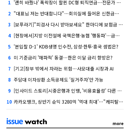
'괜히 바꿨나' 폭락장이 할퀸 DC형 퇴직연금…전문가 조언은
1
"대표님 저는 반대합니다"…회의실에 들어온 신한금융 AI
2
[보푸라기]"피검사 다시 받아보세요" 한마디에 보험금 못 받을 뻔?
3
[현장에서]지방 이전설에 국책은행·농협 '행동파'…금감원 '신중모드'
4
'본입찰 D-1' KDB생명 인수전, 삼성·한투·흥국 셈법은?
5
미 기준금리 '매파적' 동결…한은 이달 금리 향방은?
6
[기고]장부 밖에서 자라는 위험…사모대출 시장과 AI
7
주담대 이자상환 소득공제도 '실거주자'만 가능
8
[인사이드 스토리]시중은행과 인뱅, '비용효율성' 다른 잣대 왜?
9
카카오뱅크, 상반기 순익 3280억 '역대 최대'…"캐피탈, 자산 1조원 이상"
10
more