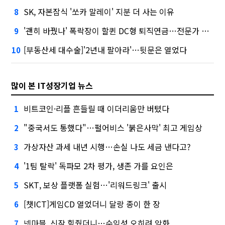
SK, 자본잠식 '쏘카 말레이' 지분 더 사는 이유
8
'괜히 바꿨나' 폭락장이 할퀸 DC형 퇴직연금…전문가 조언은
9
[부동산세 대수술]'2년내 팔아라'…뒷문은 열었다
10
많이 본 IT성장기업 뉴스
비트코인·리플 흔들릴 때 이더리움만 버텼다
1
"중국서도 통했다"…펄어비스 '붉은사막' 최고 게임상
2
가상자산 과세 내년 시행…손실 나도 세금 낸다고?
3
'1팀 탈락' 독파모 2차 평가, 생존 가를 요인은
4
SKT, 보상 플랫폼 실험…'리워드링크' 출시
5
[챗ICT]게임CD 열었더니 달랑 종이 한 장
6
넷마블, 신작 힘줬더니…수익성 오히려 악화
7