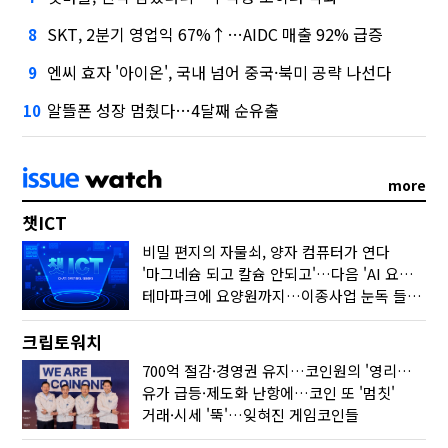
SKT, 2분기 영업익 67%↑…AIDC 매출 92% 급증
8
엔씨 효자 '아이온', 국내 넘어 중국·북미 공략 나선다
9
알뜰폰 성장 멈췄다…4달째 순유출
10
more
챗ICT
비밀 편지의 자물쇠, 양자 컴퓨터가 연다
'마그네슘 되고 칼슘 안되고'…다음 'AI 요약' 갈 길은
테마파크에 요양원까지…이종사업 눈독 들이는 게임사
크립토워치
700억 절감·경영권 유지…코인원의 '영리한 딜'
유가 급등·제도화 난항에…코인 또 '멈칫'
거래·시세 '뚝'…잊혀진 게임코인들