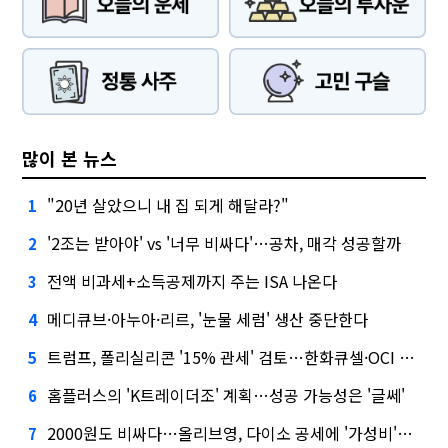
많이 본 뉴스
"20년 살았으니 내 집 되게 해달라?"
1
'2조는 받아야' vs '너무 비싸다'…공차, 매각 성공할까
2
전액 비과세+소득공제까지 주는 ISA 나온다
3
메디큐브·아누아·리르, '눈물 세럼' 생산 중단한다
4
트럼프, 폴리실리콘 '15% 관세' 검토…한화큐셀·OCI 영향은?
5
홈플러스의 'K트레이더조' 계획…성공 가능성은 '글쎄'
6
2000원도 비싸다…올리브영, 다이소 공세에 '가성비'로 맞불
7