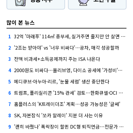
많이 본 뉴스
32억 '마래푸' 114㎡ 종부세, 실거주면 줄지만 안 살면 2.5배
1
'2조는 받아야' vs '너무 비싸다'…공차, 매각 성공할까
2
전액 비과세+소득공제까지 주는 ISA 나온다
3
2000원도 비싸다…올리브영, 다이소 공세에 '가성비'로 맞불
4
메디큐브·아누아·리르, '눈물 세럼' 생산 중단한다
5
트럼프, 폴리실리콘 '15% 관세' 검토…한화큐셀·OCI 영향은?
6
홈플러스의 'K트레이더조' 계획…성공 가능성은 '글쎄'
7
SK, 자본잠식 '쏘카 말레이' 지분 더 사는 이유
8
'괜히 바꿨나' 폭락장이 할퀸 DC형 퇴직연금…전문가 조언은
9