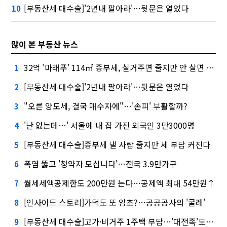
[부동산세 대수술]'2년내 팔아라'…뒷문은 열었다
10
많이 본 부동산 뉴스
32억 '마래푸' 114㎡ 종부세, 실거주면 줄지만 안 살면 2.5배
1
[부동산세 대수술]'2년내 팔아라'…뒷문은 열었다
2
"오른 양도세, 결국 매수자에"…'손피' 부활할까?
3
'난 없는데…' 서울에 내 집 가진 외국인 3만3000명
4
[부동산세 대수술]종부세 낼 사람 줄지만 세 부담 커진다
5
폭염 뚫고 '청약자 모십니다'…전국 3.9만가구
6
월세세액공제한도 200만원 는다…공제액 최대 54만원↑
7
[인사이드 스토리]가덕도 또 암초?…공공공사의 '굴레'
8
[부동산세 대수술]고가·비거주 1주택 부담…'대전족'도 불똥
9