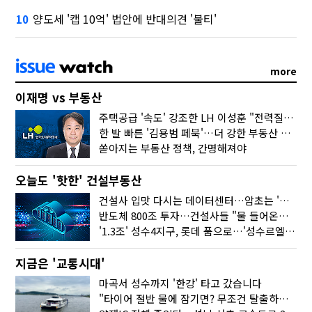
양도세 '캡 10억' 법안에 반대의견 '불티'
10
more
이재명 vs 부동산
주택공급 '속도' 강조한 LH 이성훈 "전력질주해야"
한 발 빠른 '김용범 페북'…더 강한 부동산 규제 나오나
쏟아지는 부동산 정책, 간명해져야
오늘도 '핫한' 건설부동산
건설사 입맛 다시는 데이터센터…암초는 '주민 반대'
반도체 800조 투자…건설사들 "물 들어온다!"
'1.3조' 성수4지구, 롯데 품으로…'성수르엘 S70' 거듭
지금은 '교통시대'
마곡서 성수까지 '한강' 타고 갔습니다
"타이어 절반 물에 잠기면? 무조건 탈출하세요"