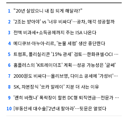
"20년 살았으니 내 집 되게 해달라?"
1
'2조는 받아야' vs '너무 비싸다'…공차, 매각 성공할까
2
전액 비과세+소득공제까지 주는 ISA 나온다
3
메디큐브·아누아·리르, '눈물 세럼' 생산 중단한다
4
트럼프, 폴리실리콘 '15% 관세' 검토…한화큐셀·OCI 영향은?
5
홈플러스의 'K트레이더조' 계획…성공 가능성은 '글쎄'
6
2000원도 비싸다…올리브영, 다이소 공세에 '가성비'로 맞불
7
SK, 자본잠식 '쏘카 말레이' 지분 더 사는 이유
8
'괜히 바꿨나' 폭락장이 할퀸 DC형 퇴직연금…전문가 조언은
9
[부동산세 대수술]'2년내 팔아라'…뒷문은 열었다
10