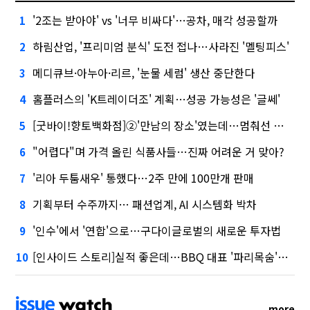
'2조는 받아야' vs '너무 비싸다'…공차, 매각 성공할까
1
하림산업, '프리미엄 분식' 도전 접나…사라진 '멜팅피스'
2
메디큐브·아누아·리르, '눈물 세럼' 생산 중단한다
3
홈플러스의 'K트레이더조' 계획…성공 가능성은 '글쎄'
4
[굿바이!향토백화점]②'만남의 장소'였는데…멈춰선 대백의 시계
5
"어렵다"며 가격 올린 식품사들…진짜 어려운 거 맞아?
6
'리아 두툼새우' 통했다…2주 만에 100만개 판매
7
기획부터 수주까지… 패션업계, AI 시스템화 박차
8
'인수'에서 '연합'으로…구다이글로벌의 새로운 투자법
9
[인사이드 스토리]실적 좋은데…BBQ 대표 '파리목숨'된 이유
10
more