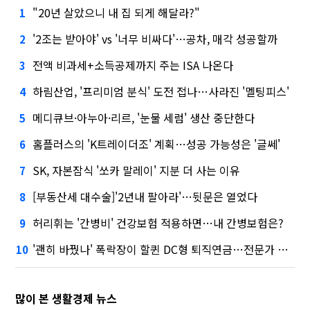
"20년 살았으니 내 집 되게 해달라?"
1
'2조는 받아야' vs '너무 비싸다'…공차, 매각 성공할까
2
전액 비과세+소득공제까지 주는 ISA 나온다
3
하림산업, '프리미엄 분식' 도전 접나…사라진 '멜팅피스'
4
메디큐브·아누아·리르, '눈물 세럼' 생산 중단한다
5
홈플러스의 'K트레이더조' 계획…성공 가능성은 '글쎄'
6
SK, 자본잠식 '쏘카 말레이' 지분 더 사는 이유
7
[부동산세 대수술]'2년내 팔아라'…뒷문은 열었다
8
허리휘는 '간병비' 건강보험 적용하면…내 간병보험은?
9
'괜히 바꿨나' 폭락장이 할퀸 DC형 퇴직연금…전문가 조언은
10
많이 본 생활경제 뉴스