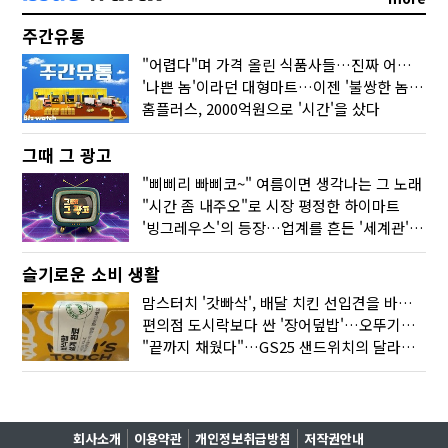
주간유통
"어렵다"며 가격 올린 식품사들…진짜 어려운 거 맞아?
'나쁜 놈'이라던 대형마트…이젠 '불쌍한 놈' 됐다
홈플러스, 2000억원으로 '시간'을 샀다
그때 그 광고
"삐삐리 빠삐코~" 여름이면 생각나는 그 노래
"시간 좀 내주오"로 시장 평정한 하이마트
'빙그레우스'의 등장…업계를 흔든 '세계관' 마케팅
슬기로운 소비 생활
맘스터치 '갓빠삭', 배달 치킨 선입견을 바꿨다
편의점 도시락보다 싼 '장어덮밥'…오뚜기가 해냈다
"끝까지 채웠다"…GS25 샌드위치의 달라진 '속'사정
회사소개
이용약관
개인정보취급방침
저작권안내