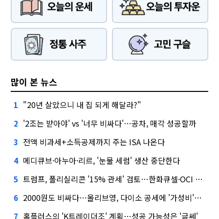
많이 본 뉴스
"20년 살았으니 내 집 되게 해달라?"
1
'2조는 받아야' vs '너무 비싸다'…공차, 매각 성공할까
2
전액 비과세+소득공제까지 주는 ISA 나온다
3
메디큐브·아누아·리르, '눈물 세럼' 생산 중단한다
4
트럼프, 폴리실리콘 '15% 관세' 검토…한화큐셀·OCI 영향은?
5
2000원도 비싸다…올리브영, 다이소 공세에 '가성비'로 맞불
6
홈플러스의 'K트레이더조' 계획…성공 가능성은 '글쎄'
7