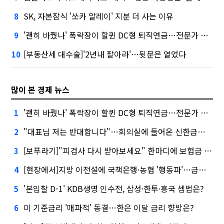
SK, 자본잠식 '쏘카 말레이' 지분 더 사는 이유
8
'괜히 바꿨나' 폭락장이 할퀸 DC형 퇴직연금…전문가 조언은
9
[부동산세 대수술]'2년내 팔아라'…뒷문은 열었다
10
많이 본 경제 뉴스
'괜히 바꿨나' 폭락장이 할퀸 DC형 퇴직연금…전문가 조언은
1
"대표님 저는 반대합니다"…회의실에 들어온 신한금융 AI
2
[보푸라기]"피검사 다시 받아보세요" 한마디에 보험금 못 받을 뻔?
3
[현장에서]지방 이전설에 국책은행·농협 '행동파'…금감원 '신중모드'
4
'본입찰 D-1' KDB생명 인수전, 삼성·한투·흥국 셈법은?
5
미 기준금리 '매파적' 동결…한은 이달 금리 향방은?
6