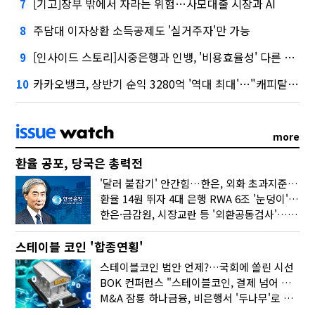
[기고]장부 밖에서 자라는 위험…사모대출 시장과 AI
7
주담대 이자상환 소득공제도 '실거주자'만 가능
8
[인사이드 스토리]시중은행과 인뱅, '비용효율성' 다른 잣대 왜?
9
카카오뱅크, 상반기 순익 3280억 '역대 최대'…"캐피탈, 자산 1조원 이상"
10
more
환율 공포, 당국은 총력전
'달러 붙잡기' 안간힘…한은, 외화 초과지준에 이자 6개월 더
환율 14원 뛰자 4대 은행 RWA 6조 '눈덩이'…2배 뛴 2분기는?
한은·금감원, 시장교란 등 '외환공동검사'…환율 급등 전방위 대응
스테이블 코인 '합종연횡'
스테이블코인 법안 언제?…국회에 쏠린 시선
BOK 컨퍼런스 "스테이블코인, 결제 넘어 보험 대출 등 금융 연결 도구"
M&A 잠룡 하나금융, 비은행서 '두나무'로 눈돌린 이유는