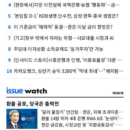
[현장에서]지방 이전설에 국책은행·농협 '행동파'…금감원 '신중모드'
4
'본입찰 D-1' KDB생명 인수전, 삼성·한투·흥국 셈법은?
5
미 기준금리 '매파적' 동결…한은 이달 금리 향방은?
6
[기고]장부 밖에서 자라는 위험…사모대출 시장과 AI
7
주담대 이자상환 소득공제도 '실거주자'만 가능
8
[인사이드 스토리]시중은행과 인뱅, '비용효율성' 다른 잣대 왜?
9
카카오뱅크, 상반기 순익 3280억 '역대 최대'…"캐피탈, 자산 1조원 이상"
10
more
환율 공포, 당국은 총력전
'달러 붙잡기' 안간힘…한은, 외화 초과지준에 이자 6개월 더
환율 14원 뛰자 4대 은행 RWA 6조 '눈덩이'…2배 뛴 2분기는?
한은·금감원, 시장교란 등 '외환공동검사'…환율 급등 전방위 대응