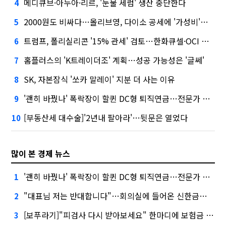
메디큐브·아누아·리르, '눈물 세럼' 생산 중단한다
4
2000원도 비싸다…올리브영, 다이소 공세에 '가성비'로 맞불
5
트럼프, 폴리실리콘 '15% 관세' 검토…한화큐셀·OCI 영향은?
6
홈플러스의 'K트레이더조' 계획…성공 가능성은 '글쎄'
7
SK, 자본잠식 '쏘카 말레이' 지분 더 사는 이유
8
'괜히 바꿨나' 폭락장이 할퀸 DC형 퇴직연금…전문가 조언은
9
[부동산세 대수술]'2년내 팔아라'…뒷문은 열었다
10
많이 본 경제 뉴스
'괜히 바꿨나' 폭락장이 할퀸 DC형 퇴직연금…전문가 조언은
1
"대표님 저는 반대합니다"…회의실에 들어온 신한금융 AI
2
[보푸라기]"피검사 다시 받아보세요" 한마디에 보험금 못 받을 뻔?
3