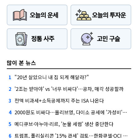
많이 본 뉴스
"20년 살았으니 내 집 되게 해달라?"
1
'2조는 받아야' vs '너무 비싸다'…공차, 매각 성공할까
2
전액 비과세+소득공제까지 주는 ISA 나온다
3
2000원도 비싸다…올리브영, 다이소 공세에 '가성비'로 맞불
4
메디큐브·아누아·리르, '눈물 세럼' 생산 중단한다
5
트럼프, 폴리실리콘 '15% 관세' 검토…한화큐셀·OCI 영향은?
6