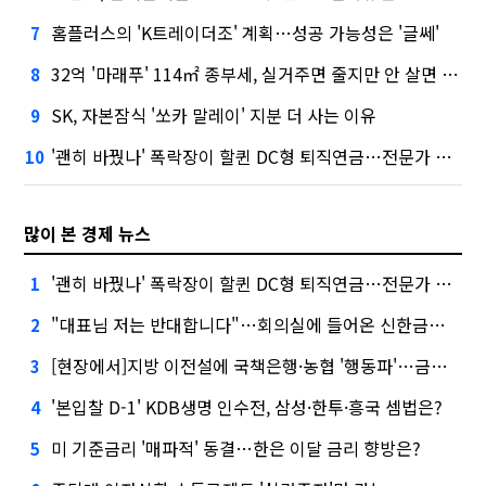
홈플러스의 'K트레이더조' 계획…성공 가능성은 '글쎄'
7
32억 '마래푸' 114㎡ 종부세, 실거주면 줄지만 안 살면 2.5배
8
SK, 자본잠식 '쏘카 말레이' 지분 더 사는 이유
9
'괜히 바꿨나' 폭락장이 할퀸 DC형 퇴직연금…전문가 조언은
10
많이 본 경제 뉴스
'괜히 바꿨나' 폭락장이 할퀸 DC형 퇴직연금…전문가 조언은
1
"대표님 저는 반대합니다"…회의실에 들어온 신한금융 AI
2
[현장에서]지방 이전설에 국책은행·농협 '행동파'…금감원 '신중모드'
3
'본입찰 D-1' KDB생명 인수전, 삼성·한투·흥국 셈법은?
4
미 기준금리 '매파적' 동결…한은 이달 금리 향방은?
5