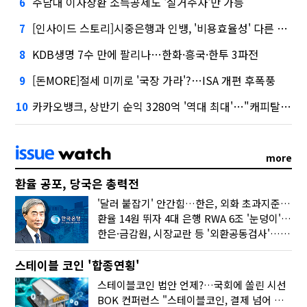
주담대 이자상환 소득공제도 '실거주자'만 가능
6
[인사이드 스토리]시중은행과 인뱅, '비용효율성' 다른 잣대 왜?
7
KDB생명 7수 만에 팔리나…한화·흥국·한투 3파전
8
[돈MORE]절세 미끼로 '국장 가라'?…ISA 개편 후폭풍
9
카카오뱅크, 상반기 순익 3280억 '역대 최대'…"캐피탈, 자산 1조원 이상"
10
more
환율 공포, 당국은 총력전
'달러 붙잡기' 안간힘…한은, 외화 초과지준에 이자 6개월 더
환율 14원 뛰자 4대 은행 RWA 6조 '눈덩이'…2배 뛴 2분기는?
한은·금감원, 시장교란 등 '외환공동검사'…환율 급등 전방위 대응
스테이블 코인 '합종연횡'
스테이블코인 법안 언제?…국회에 쏠린 시선
BOK 컨퍼런스 "스테이블코인, 결제 넘어 보험 대출 등 금융 연결 도구"