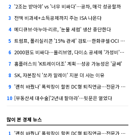
'2조는 받아야' vs '너무 비싸다'…공차, 매각 성공할까
2
전액 비과세+소득공제까지 주는 ISA 나온다
3
메디큐브·아누아·리르, '눈물 세럼' 생산 중단한다
4
트럼프, 폴리실리콘 '15% 관세' 검토…한화큐셀·OCI 영향은?
5
2000원도 비싸다…올리브영, 다이소 공세에 '가성비'로 맞불
6
홈플러스의 'K트레이더조' 계획…성공 가능성은 '글쎄'
7
SK, 자본잠식 '쏘카 말레이' 지분 더 사는 이유
8
'괜히 바꿨나' 폭락장이 할퀸 DC형 퇴직연금…전문가 조언은
9
[부동산세 대수술]'2년내 팔아라'…뒷문은 열었다
10
많이 본 경제 뉴스
'괜히 바꿨나' 폭락장이 할퀸 DC형 퇴직연금…전문가 조언은
1