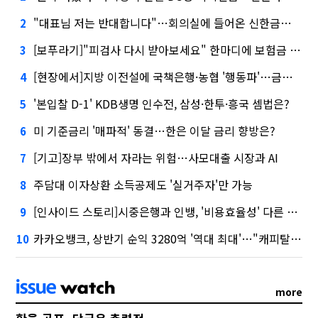
"대표님 저는 반대합니다"…회의실에 들어온 신한금융 AI
2
[보푸라기]"피검사 다시 받아보세요" 한마디에 보험금 못 받을 뻔?
3
[현장에서]지방 이전설에 국책은행·농협 '행동파'…금감원 '신중모드'
4
'본입찰 D-1' KDB생명 인수전, 삼성·한투·흥국 셈법은?
5
미 기준금리 '매파적' 동결…한은 이달 금리 향방은?
6
[기고]장부 밖에서 자라는 위험…사모대출 시장과 AI
7
주담대 이자상환 소득공제도 '실거주자'만 가능
8
[인사이드 스토리]시중은행과 인뱅, '비용효율성' 다른 잣대 왜?
9
카카오뱅크, 상반기 순익 3280억 '역대 최대'…"캐피탈, 자산 1조원 이상"
10
more