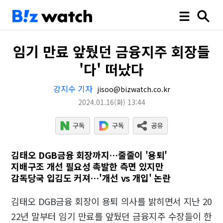
임기 만료 앞뒀던 금융지주 회장들
'다' 떠났다
강지수 기자
jisoo@bizwatch.co.kr
2024.01.16
(화)
13:44
김태오 DGB금융 회장까지…줄줄이 '용퇴'
지배구조 개선 필요성 촉발한 측면 있지만
감독당국 입김도 커져…'개선 vs 개입' 논란
김태오 DGB금융 회장이 용퇴 의사를 밝히면서 지난 20
22년 말부터 임기 만료를 앞뒀던 금융지주 수장들이 한