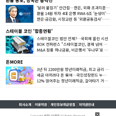
환율 공포, 당국은 총력전
'달러 붙잡기' 안간힘…한은, 외화 초과지준에 이자 6개월 더
환율 14원 뛰자 4대 은행 RWA 6조 '눈덩이'…2배 뛴 2분기는?
한은·금감원, 시장교란 등 '외환공동검사'…환율 급등 전방위 대응
스테이블 코인 '합종연횡'
스테이블코인 법안 언제?…국회에 쏠린 시선
BOK 컨퍼런스 "스테이블코인, 결제 넘어 보험 대출 등 금융 연결 도구"
M&A 잠룡 하나금융, 비은행서 '두나무'로 눈돌린 이유는
돈MORE
3년 뒤 2200만원 청년미래적금, 최고 금리 받으려면?
세금 아끼려다 돈 묶여…국민성장펀드 누가 가입하면 좋을까
12% 얹어주는 청년미래적금, 갈아타기 거절 될수 있어요
회사소개
이용약관
개인정보취급방침
저작권안내
Copyright
비즈니스워치
All Rights Reserved.