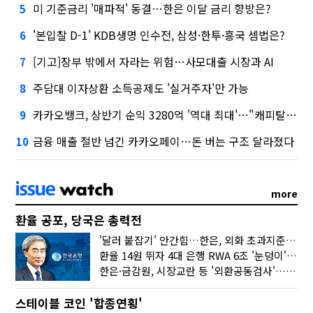
미 기준금리 '매파적' 동결…한은 이달 금리 향방은?
5
'본입찰 D-1' KDB생명 인수전, 삼성·한투·흥국 셈법은?
6
[기고]장부 밖에서 자라는 위험…사모대출 시장과 AI
7
주담대 이자상환 소득공제도 '실거주자'만 가능
8
카카오뱅크, 상반기 순익 3280억 '역대 최대'…"캐피탈, 자산 1조원 이상"
9
금융 매출 절반 넘긴 카카오페이…돈 버는 구조 달라졌다
10
more
환율 공포, 당국은 총력전
'달러 붙잡기' 안간힘…한은, 외화 초과지준에 이자 6개월 더
환율 14원 뛰자 4대 은행 RWA 6조 '눈덩이'…2배 뛴 2분기는?
한은·금감원, 시장교란 등 '외환공동검사'…환율 급등 전방위 대응
스테이블 코인 '합종연횡'