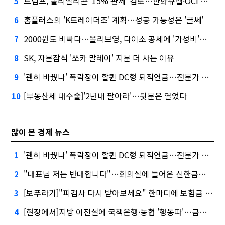
트럼프, 폴리실리콘 '15% 관세' 검토…한화큐셀·OCI 영향은?
5
홈플러스의 'K트레이더조' 계획…성공 가능성은 '글쎄'
6
2000원도 비싸다…올리브영, 다이소 공세에 '가성비'로 맞불
7
SK, 자본잠식 '쏘카 말레이' 지분 더 사는 이유
8
'괜히 바꿨나' 폭락장이 할퀸 DC형 퇴직연금…전문가 조언은
9
[부동산세 대수술]'2년내 팔아라'…뒷문은 열었다
10
많이 본 경제 뉴스
'괜히 바꿨나' 폭락장이 할퀸 DC형 퇴직연금…전문가 조언은
1
"대표님 저는 반대합니다"…회의실에 들어온 신한금융 AI
2
[보푸라기]"피검사 다시 받아보세요" 한마디에 보험금 못 받을 뻔?
3
[현장에서]지방 이전설에 국책은행·농협 '행동파'…금감원 '신중모드'
4