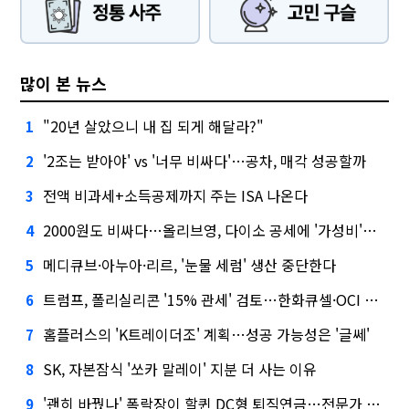
많이 본 뉴스
"20년 살았으니 내 집 되게 해달라?"
1
'2조는 받아야' vs '너무 비싸다'…공차, 매각 성공할까
2
전액 비과세+소득공제까지 주는 ISA 나온다
3
2000원도 비싸다…올리브영, 다이소 공세에 '가성비'로 맞불
4
메디큐브·아누아·리르, '눈물 세럼' 생산 중단한다
5
트럼프, 폴리실리콘 '15% 관세' 검토…한화큐셀·OCI 영향은?
6
홈플러스의 'K트레이더조' 계획…성공 가능성은 '글쎄'
7
SK, 자본잠식 '쏘카 말레이' 지분 더 사는 이유
8
'괜히 바꿨나' 폭락장이 할퀸 DC형 퇴직연금…전문가 조언은
9