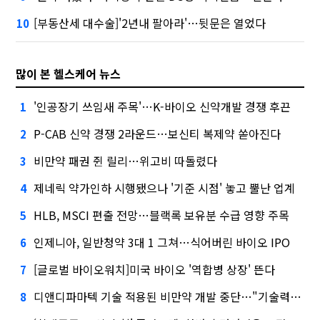
[부동산세 대수술]'2년내 팔아라'…뒷문은 열었다
10
많이 본 헬스케어 뉴스
'인공장기 쓰임새 주목'…K-바이오 신약개발 경쟁 후끈
1
P-CAB 신약 경쟁 2라운드…보신티 복제약 쏟아진다
2
비만약 패권 쥔 릴리…위고비 따돌렸다
3
제네릭 약가인하 시행됐으나 '기준 시점' 놓고 뿔난 업계
4
HLB, MSCI 편출 전망…블랙록 보유분 수급 영향 주목
5
인제니아, 일반청약 3대 1 그쳐…식어버린 바이오 IPO
6
[글로벌 바이오워치]미국 바이오 '역합병 상장' 뜬다
7
디앤디파마텍 기술 적용된 비만약 개발 중단…"기술력 문제 아냐"
8