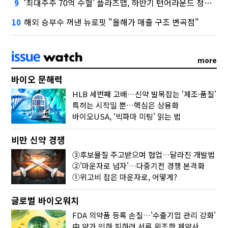
‘최대주주 70억 수혈' 플라즈맵, 하반기 턴어라운드 정조준
9
해외 승부수 꺼낸 뉴로핏 "올해가 매출 구조 변곡점"
10
more
바이오 문해력
HLB 세번째 고배…신약 발목잡는 '제조·품질'
특허는 시작일 뿐…핵심은 상용화
바이오USA, ‘빅파마 미팅’ 읽는 법
비만 신약 경쟁
③후보물질 주고받으며 협업…달라진 개발법
②'마운자로 넘자'…다중기전 경쟁 본격화
①위고비 잡은 마운자로, 어떻게?
글로벌 바이오워치
FDA 의약품 등록 손질…'수출기업 관리 강화'
中 약가 인하 피하려 서류 위조한 제약사