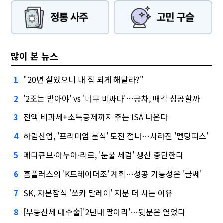
많이 본 뉴스
"20년 살았으니 내 집 되게 해달라?"
1
'2조는 받아야' vs '너무 비싸다'…공차, 매각 성공할까
2
전액 비과세+소득공제까지 주는 ISA 나온다
3
하림산업, '프리미엄 분식' 도전 접나…사라진 '멜팅피스'
4
메디큐브·아누아·리르, '눈물 세럼' 생산 중단한다
5
홈플러스의 'K트레이더조' 계획…성공 가능성은 '글쎄'
6
SK, 자본잠식 '쏘카 말레이' 지분 더 사는 이유
7
[부동산세 대수술]'2년내 팔아라'…뒷문은 열었다
8