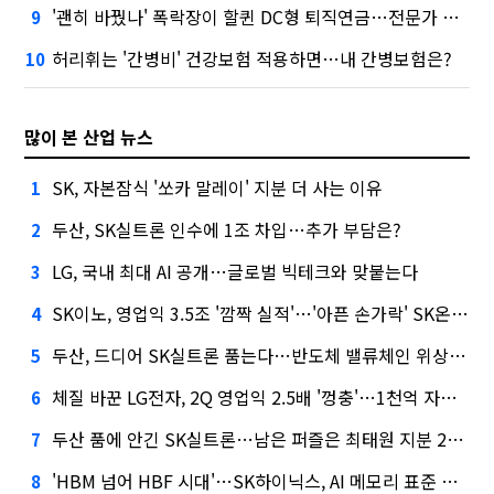
'괜히 바꿨나' 폭락장이 할퀸 DC형 퇴직연금…전문가 조언은
9
허리휘는 '간병비' 건강보험 적용하면…내 간병보험은?
10
많이 본 산업 뉴스
SK, 자본잠식 '쏘카 말레이' 지분 더 사는 이유
1
두산, SK실트론 인수에 1조 차입…추가 부담은?
2
LG, 국내 최대 AI 공개…글로벌 빅테크와 맞붙는다
3
SK이노, 영업익 3.5조 '깜짝 실적'…'아픈 손가락' SK온의 반전
4
두산, 드디어 SK실트론 품는다…반도체 밸류체인 위상 강화
5
체질 바꾼 LG전자, 2Q 영업익 2.5배 '껑충'…1천억 자사주 태운다
6
두산 품에 안긴 SK실트론…남은 퍼즐은 최태원 지분 29.4%
7
'HBM 넘어 HBF 시대'…SK하이닉스, AI 메모리 표준 선점 나섰다
8