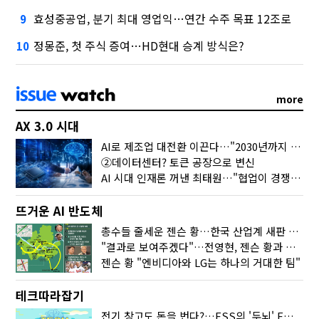
효성중공업, 분기 최대 영업익…연간 수주 목표 12조로
9
정몽준, 첫 주식 증여…HD현대 승계 방식은?
10
more
AX 3.0 시대
AI로 제조업 대전환 이끈다…"2030년까지 민관합동 20조 투자"
②데이터센터? 토큰 공장으로 변신
AI 시대 인재론 꺼낸 최태원…"협업이 경쟁력"
뜨거운 AI 반도체
총수들 줄세운 젠슨 황…한국 산업계 새판 짰다
"결과로 보여주겠다"…전영현, 젠슨 황과 HBM5 논의
젠슨 황 "엔비디아와 LG는 하나의 거대한 팀"
테크따라잡기
전기 창고도 돈을 번다?…ESS의 '두뇌' EMO가 뭐길래