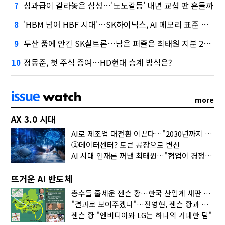
성과급이 갈라놓은 삼성…'노노갈등' 내년 교섭 판 흔들까
7
'HBM 넘어 HBF 시대'…SK하이닉스, AI 메모리 표준 선점 나섰다
8
두산 품에 안긴 SK실트론…남은 퍼즐은 최태원 지분 29.4%
9
정몽준, 첫 주식 증여…HD현대 승계 방식은?
10
more
AX 3.0 시대
AI로 제조업 대전환 이끈다…"2030년까지 민관합동 20조 투자"
②데이터센터? 토큰 공장으로 변신
AI 시대 인재론 꺼낸 최태원…"협업이 경쟁력"
뜨거운 AI 반도체
총수들 줄세운 젠슨 황…한국 산업계 새판 짰다
"결과로 보여주겠다"…전영현, 젠슨 황과 HBM5 논의
젠슨 황 "엔비디아와 LG는 하나의 거대한 팀"