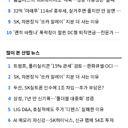
32억 '마래푸' 114㎡ 종부세, 실거주면 줄지만 안 살면 2.5배
8
SK, 자본잠식 '쏘카 말레이' 지분 더 사는 이유
9
'괜히 바꿨나' 폭락장이 할퀸 DC형 퇴직연금…전문가 조언은
10
많이 본 산업 뉴스
트럼프, 폴리실리콘 '15% 관세' 검토…한화큐셀·OCI 영향은?
1
SK, 자본잠식 '쏘카 말레이' 지분 더 사는 이유
2
두산, SK실트론 인수에 1조 차입…추가 부담은?
3
삼성, 7년 만 신기록…'폴더블 대중화' 성큼
4
LIG D&A, 호실적에도 주가 '디펜스' 실패한 이유
5
AI 메모리 자신감…SK하이닉스, 신규 팹에 54조 투자
6