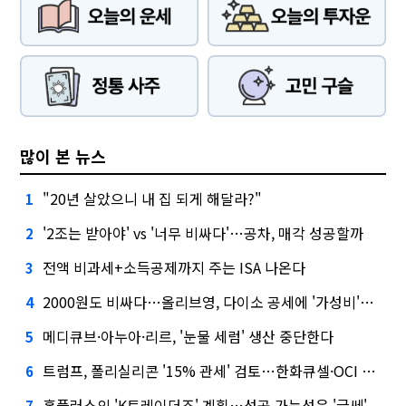
많이 본 뉴스
"20년 살았으니 내 집 되게 해달라?"
1
'2조는 받아야' vs '너무 비싸다'…공차, 매각 성공할까
2
전액 비과세+소득공제까지 주는 ISA 나온다
3
2000원도 비싸다…올리브영, 다이소 공세에 '가성비'로 맞불
4
메디큐브·아누아·리르, '눈물 세럼' 생산 중단한다
5
트럼프, 폴리실리콘 '15% 관세' 검토…한화큐셀·OCI 영향은?
6
홈플러스의 'K트레이더조' 계획…성공 가능성은 '글쎄'
7