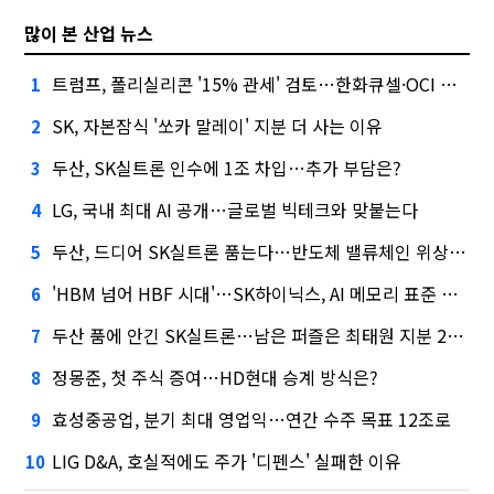
많이 본 산업 뉴스
트럼프, 폴리실리콘 '15% 관세' 검토…한화큐셀·OCI 영향은?
1
SK, 자본잠식 '쏘카 말레이' 지분 더 사는 이유
2
두산, SK실트론 인수에 1조 차입…추가 부담은?
3
LG, 국내 최대 AI 공개…글로벌 빅테크와 맞붙는다
4
두산, 드디어 SK실트론 품는다…반도체 밸류체인 위상 강화
5
'HBM 넘어 HBF 시대'…SK하이닉스, AI 메모리 표준 선점 나섰다
6
두산 품에 안긴 SK실트론…남은 퍼즐은 최태원 지분 29.4%
7
정몽준, 첫 주식 증여…HD현대 승계 방식은?
8
효성중공업, 분기 최대 영업익…연간 수주 목표 12조로
9
LIG D&A, 호실적에도 주가 '디펜스' 실패한 이유
10