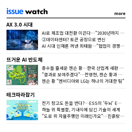
more
AX 3.0 시대
AI로 제조업 대전환 이끈다…"2030년까지 민관합동 20조 투자"
②데이터센터? 토큰 공장으로 변신
AI 시대 인재론 꺼낸 최태원…"협업이 경쟁력"
뜨거운 AI 반도체
총수들 줄세운 젠슨 황…한국 산업계 새판 짰다
"결과로 보여주겠다"…전영현, 젠슨 황과 HBM5 논의
젠슨 황 "엔비디아와 LG는 하나의 거대한 팀"
테크따라잡기
전기 창고도 돈을 번다?…ESS의 '두뇌' EMO가 뭐길래
하늘 위 특별함, 기내식에 담긴 기술의 세계
"도로 위 자율주행만 미래인가요"…진흙탕서 길 내는 HD현대 AI 기술