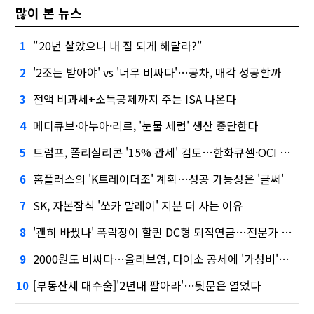
많이 본 뉴스
"20년 살았으니 내 집 되게 해달라?"
1
'2조는 받아야' vs '너무 비싸다'…공차, 매각 성공할까
2
전액 비과세+소득공제까지 주는 ISA 나온다
3
메디큐브·아누아·리르, '눈물 세럼' 생산 중단한다
4
트럼프, 폴리실리콘 '15% 관세' 검토…한화큐셀·OCI 영향은?
5
홈플러스의 'K트레이더조' 계획…성공 가능성은 '글쎄'
6
SK, 자본잠식 '쏘카 말레이' 지분 더 사는 이유
7
'괜히 바꿨나' 폭락장이 할퀸 DC형 퇴직연금…전문가 조언은
8
2000원도 비싸다…올리브영, 다이소 공세에 '가성비'로 맞불
9
[부동산세 대수술]'2년내 팔아라'…뒷문은 열었다
10