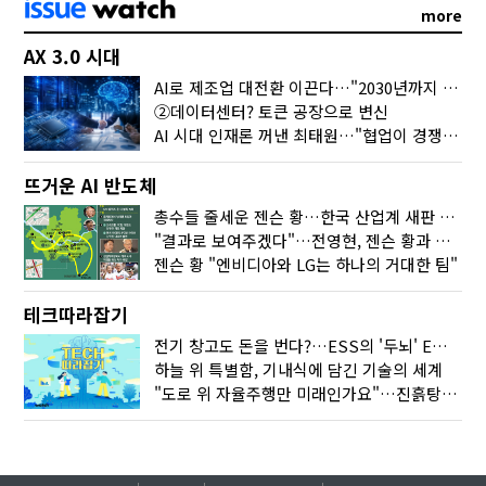
more
AX 3.0 시대
AI로 제조업 대전환 이끈다…"2030년까지 민관합동 20조 투자"
②데이터센터? 토큰 공장으로 변신
AI 시대 인재론 꺼낸 최태원…"협업이 경쟁력"
뜨거운 AI 반도체
총수들 줄세운 젠슨 황…한국 산업계 새판 짰다
"결과로 보여주겠다"…전영현, 젠슨 황과 HBM5 논의
젠슨 황 "엔비디아와 LG는 하나의 거대한 팀"
테크따라잡기
전기 창고도 돈을 번다?…ESS의 '두뇌' EMO가 뭐길래
하늘 위 특별함, 기내식에 담긴 기술의 세계
"도로 위 자율주행만 미래인가요"…진흙탕서 길 내는 HD현대 AI 기술