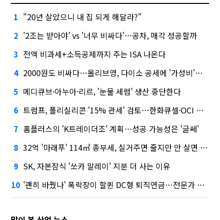
"20년 살았으니 내 집 되게 해달라?"
1
'2조는 받아야' vs '너무 비싸다'…공차, 매각 성공할까
2
전액 비과세+소득공제까지 주는 ISA 나온다
3
2000원도 비싸다…올리브영, 다이소 공세에 '가성비'로 맞불
4
메디큐브·아누아·리르, '눈물 세럼' 생산 중단한다
5
트럼프, 폴리실리콘 '15% 관세' 검토…한화큐셀·OCI 영향은?
6
홈플러스의 'K트레이더조' 계획…성공 가능성은 '글쎄'
7
32억 '마래푸' 114㎡ 종부세, 실거주면 줄지만 안 살면 2.5배
8
SK, 자본잠식 '쏘카 말레이' 지분 더 사는 이유
9
'괜히 바꿨나' 폭락장이 할퀸 DC형 퇴직연금…전문가 조언은
10
많이 본 산업 뉴스