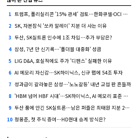
트럼프, 폴리실리콘 '15% 관세' 검토…한화큐셀·OCI 영향은?
1
SK, 자본잠식 '쏘카 말레이' 지분 더 사는 이유
2
두산, SK실트론 인수에 1조 차입…추가 부담은?
3
삼성, 7년 만 신기록…'폴더블 대중화' 성큼
4
LIG D&A, 호실적에도 주가 '디펜스' 실패한 이유
5
AI 메모리 자신감…SK하이닉스, 신규 팹에 54조 투자
6
성과급이 갈라놓은 삼성…'노노갈등' 내년 교섭 판 흔들까
7
'HBM 넘어 HBF 시대'…SK하이닉스, AI 메모리 표준 선점 나섰다
8
두산 품에 안긴 SK실트론…남은 퍼즐은 최태원 지분 29.4%
9
정몽준, 첫 주식 증여…HD현대 승계 방식은?
10