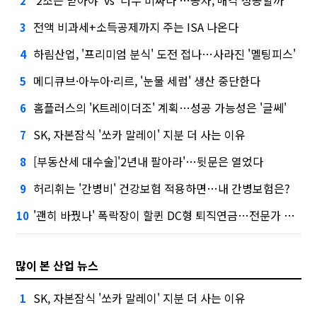
2
전액 비과세+소득공제까지 주는 ISA 나온다
3
하림산업, '프리미엄 분식' 도전 접나…사라진 '멜팅피스'
4
메디큐브·아누아·리르, '눈물 세럼' 생산 중단한다
5
홈플러스의 'K트레이더조' 계획…성공 가능성은 '글쎄'
6
SK, 자본잠식 '쏘카 말레이' 지분 더 사는 이유
7
[부동산세 대수술]'2년내 팔아라'…뒷문은 열었다
8
허리휘는 '간병비' 건강보험 적용하면…내 간병보험은?
9
'괜히 바꿨나' 폭락장이 할퀸 DC형 퇴직연금…전문가 조언은
10
많이 본 산업 뉴스
SK, 자본잠식 '쏘카 말레이' 지분 더 사는 이유
1