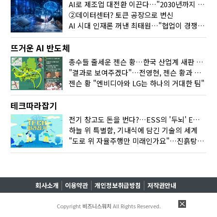
AI로 제조업 대전환 이끈다…"2030년까지 민관합동 20조 투자"
②데이터센터? 토큰 공장으로 변신
AI 시대 인재론 꺼낸 최태원…"협업이 경쟁력"
뜨거운 AI 반도체
총수들 줄세운 젠슨 황…한국 산업계 새판 짰다
"결과로 보여주겠다"…전영현, 젠슨 황과 HBM5 논의
젠슨 황 "엔비디아와 LG는 하나의 거대한 팀"
테크따라잡기
전기 창고도 돈을 번다?…ESS의 '두뇌' EMO가 뭐길래
하늘 위 특별함, 기내식에 담긴 기술의 세계
"도로 위 자율주행만 미래인가요"…진흙탕서 길 내는 HD현대 AI 기술
회사소개
이용약관
개인정보취급방침
저작권안내
Copyright
비즈니스워치
All Rights Reserved.