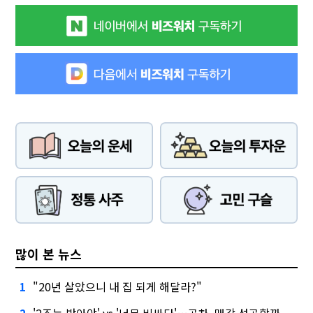
많이 본 뉴스
"20년 살았으니 내 집 되게 해달라?"
1
'2조는 받아야' vs '너무 비싸다'…공차, 매각 성공할까