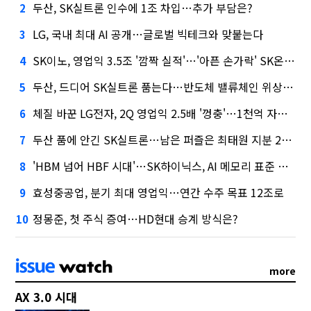
두산, SK실트론 인수에 1조 차입…추가 부담은?
2
LG, 국내 최대 AI 공개…글로벌 빅테크와 맞붙는다
3
SK이노, 영업익 3.5조 '깜짝 실적'…'아픈 손가락' SK온의 반전
4
두산, 드디어 SK실트론 품는다…반도체 밸류체인 위상 강화
5
체질 바꾼 LG전자, 2Q 영업익 2.5배 '껑충'…1천억 자사주 태운다
6
두산 품에 안긴 SK실트론…남은 퍼즐은 최태원 지분 29.4%
7
'HBM 넘어 HBF 시대'…SK하이닉스, AI 메모리 표준 선점 나섰다
8
효성중공업, 분기 최대 영업익…연간 수주 목표 12조로
9
정몽준, 첫 주식 증여…HD현대 승계 방식은?
10
more
AX 3.0 시대