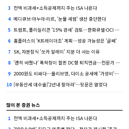
전액 비과세+소득공제까지 주는 ISA 나온다
3
메디큐브·아누아·리르, '눈물 세럼' 생산 중단한다
4
트럼프, 폴리실리콘 '15% 관세' 검토…한화큐셀·OCI 영향은?
5
홈플러스의 'K트레이더조' 계획…성공 가능성은 '글쎄'
6
SK, 자본잠식 '쏘카 말레이' 지분 더 사는 이유
7
'괜히 바꿨나' 폭락장이 할퀸 DC형 퇴직연금…전문가 조언은
8
2000원도 비싸다…올리브영, 다이소 공세에 '가성비'로 맞불
9
[부동산세 대수술]'2년내 팔아라'…뒷문은 열었다
10
많이 본 증권 뉴스
전액 비과세+소득공제까지 주는 ISA 나온다
1
'PBR 0.8배' 지우고 업종별 판단....정부가 제시한 '주가 누르기' 방지법