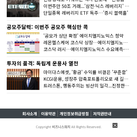
이번주만 50조 거래...'삼전·닉스 레버리지' 수익률은 -30%
단일종목 레버리지 ETF 독주…'증시 블랙홀'
공모주달력: 이번주 공모주 핵심만 콕
'공모가 상단 확정' 에이치엘지노믹스 청약
레몬헬스케어 코스닥 상장…에이치엘지노믹스 수요예측
코스닥 러시…에이치엘지노믹스 수요예측·레메디 청약
투자의 품격: 독립계 운용사 열전
마이다스에셋, '황금' 수익률 비결은 '꾸준함'
KCGI운용, 성장주 압축포트폴리오로 새 길을 그리다
트러스톤, 행동주의는 빙산의 일각...진정한 힘은 '주식형 강자'
회사소개
이용약관
개인정보취급방침
저작권안내
Copyright
비즈니스워치
All Rights Reserved.