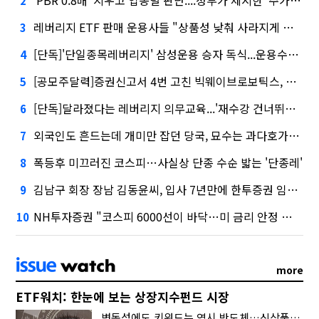
2
레버리지 ETF 판매 운용사들 "상품성 낮춰 사라지게 해야"…일부 신중론도
3
[단독]'단일종목레버리지' 삼성운용 승자 독식...운용수익 미래에셋의 6배
4
[공모주달력]증권신고서 4번 고친 빅웨이브로보틱스, 수요예측
5
[단독]달라졌다는 레버리지 의무교육...'재수강 건너뛰기' 허점
6
외국인도 흔드는데 개미만 잡던 당국, 묘수는 과다호가부담금?
7
폭등후 미끄러진 코스피…사실상 단종 수순 밟는 '단종레'
8
김남구 회장 장남 김동윤씨, 입사 7년만에 한투증권 임원 승진
9
NH투자증권 "코스피 6000선이 바닥…미 금리 안정 후 추가 회복"
10
more
ETF워치: 한눈에 보는 상장지수펀드 시장
변동성에도 키워드는 역시 반도체…신상품은 우주·방산