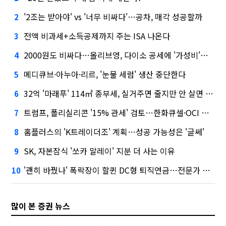
'2조는 받아야' vs '너무 비싸다'…공차, 매각 성공할까
2
전액 비과세+소득공제까지 주는 ISA 나온다
3
2000원도 비싸다…올리브영, 다이소 공세에 '가성비'로 맞불
4
메디큐브·아누아·리르, '눈물 세럼' 생산 중단한다
5
32억 '마래푸' 114㎡ 종부세, 실거주면 줄지만 안 살면 2.5배
6
트럼프, 폴리실리콘 '15% 관세' 검토…한화큐셀·OCI 영향은?
7
홈플러스의 'K트레이더조' 계획…성공 가능성은 '글쎄'
8
SK, 자본잠식 '쏘카 말레이' 지분 더 사는 이유
9
'괜히 바꿨나' 폭락장이 할퀸 DC형 퇴직연금…전문가 조언은
10
많이 본 증권 뉴스