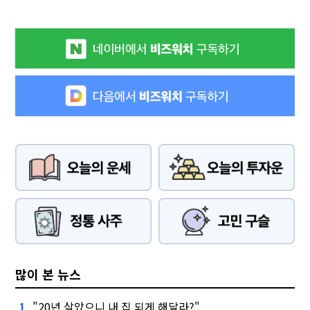
많이 본 뉴스
"20년 살았으니 내 집 되게 해달라?"
1