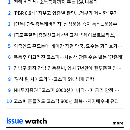
전액 비과세+소득공제까지 주는 ISA 나온다
1
'PBR 0.8배' 지우고 업종별 판단....정부가 제시한 '주가 누르기' 방지법
2
[단독]'단일종목레버리지' 삼성운용 승자 독식...운용수익 미래에셋의 6배
3
[공모주달력]증권신고서 4번 고친 빅웨이브로보틱스, 수요예측
4
외국인도 흔드는데 개미만 잡던 당국, 묘수는 과다호가부담금?
5
폭등후 미끄러진 코스피…사실상 단종 수순 밟는 '단종레'
6
김남구 회장 장남 김동윤씨, 입사 7년만에 한투증권 임원 승진
7
'일상 된 사이드카'…코스피 5% 넘게 급락
8
NH투자증권 "코스피 6000선이 바닥…미 금리 안정 후 추가 회복"
9
코스피 흔들려도 코스닥 800선 회복…저가매수세 유입
10
more