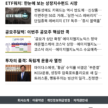
ETF워치: 한눈에 보는 상장지수펀드 시장
변동성에도 키워드는 역시 반도체…신상품은 우주·방산
이번주만 50조 거래...'삼전·닉스 레버리지' 수익률은 -30%
단일종목 레버리지 ETF 독주…'증시 블랙홀'
공모주달력: 이번주 공모주 핵심만 콕
'공모가 상단 확정' 에이치엘지노믹스 청약
레몬헬스케어 코스닥 상장…에이치엘지노믹스 수요예측
코스닥 러시…에이치엘지노믹스 수요예측·레메디 청약
투자의 품격: 독립계 운용사 열전
마이다스에셋, '황금' 수익률 비결은 '꾸준함'
KCGI운용, 성장주 압축포트폴리오로 새 길을 그리다
트러스톤, 행동주의는 빙산의 일각...진정한 힘은 '주식형 강자'
회사소개
이용약관
개인정보취급방침
저작권안내