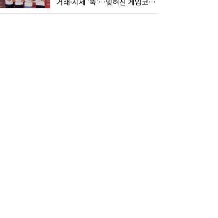
거래·시세 '뚝'…잊혀진 게임코인들