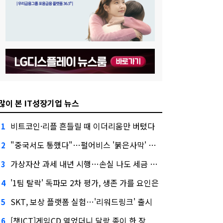
많이 본 IT성장기업 뉴스
비트코인·리플 흔들릴 때 이더리움만 버텼다
1
"중국서도 통했다"…펄어비스 '붉은사막' 최고 게임상
2
가상자산 과세 내년 시행…손실 나도 세금 낸다고?
3
'1팀 탈락' 독파모 2차 평가, 생존 가를 요인은
4
SKT, 보상 플랫폼 실험…'리워드링크' 출시
5
[챗ICT]게임CD 열었더니 달랑 종이 한 장
6