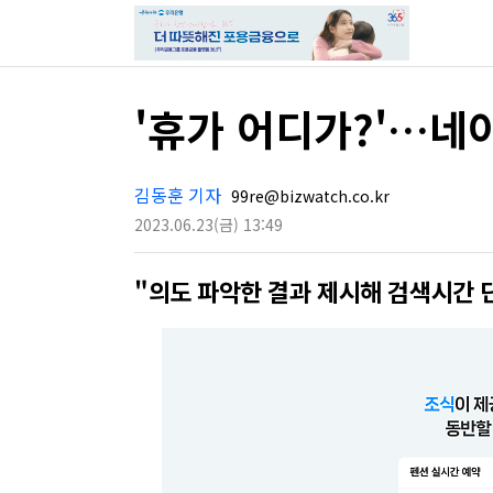
'휴가 어디가?'…네이
김동훈 기자
99re@bizwatch.co.kr
2023.06.23
(금)
13:49
"의도 파악한 결과 제시해 검색시간 