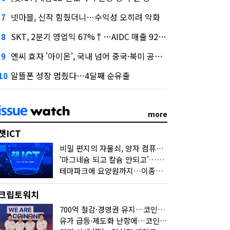
넷마블, 신작 힘줬더니…수익성 오히려 악화
7
SKT, 2분기 영업익 67%↑…AIDC 매출 92% 급증
8
엔씨 효자 '아이온', 국내 넘어 중국·북미 공략 나선다
9
알뜰폰 성장 멈췄다…4달째 순유출
10
more
챗ICT
비밀 편지의 자물쇠, 양자 컴퓨터가 연다
'마그네슘 되고 칼슘 안되고'…다음 'AI 요약' 갈 길은
테마파크에 요양원까지…이종사업 눈독 들이는 게임사
크립토워치
700억 절감·경영권 유지…코인원의 '영리한 딜'
유가 급등·제도화 난항에…코인 또 '멈칫'