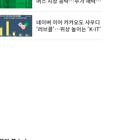
머스 시장 공략…주가 매력
적"
네이버 이어 카카오도 사우디
'러브콜'…위상 높이는 'K-IT'