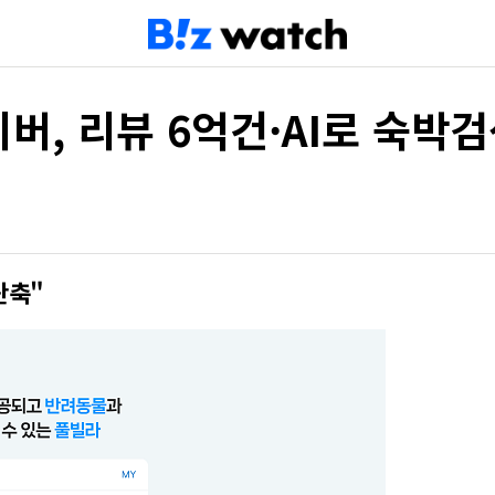
버, 리뷰 6억건·AI로 숙박
단축"