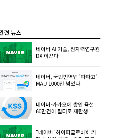
관련 뉴스
네이버 AI 기술, 원자력연구원
DX 이끈다
네이버, 국민번역앱 '파파고'
MAU 1000만 넘었다
네이버·카카오에 쌓인 욕설
60만건이 필터로 재탄생
"네이버 '하이퍼클로바X' 커