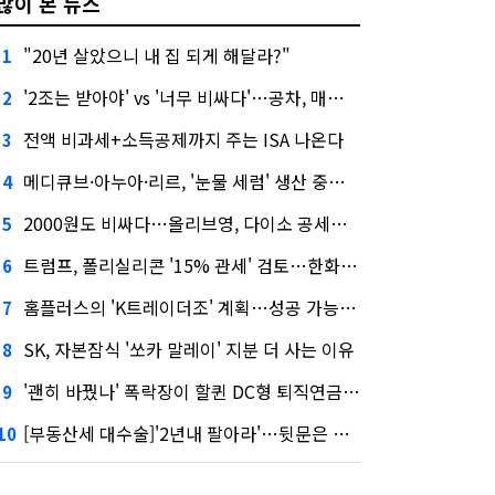
많이 본 뉴스
"20년 살았으니 내 집 되게 해달라?"
1
'2조는 받아야' vs '너무 비싸다'…공차, 매각 성공할까
2
전액 비과세+소득공제까지 주는 ISA 나온다
3
메디큐브·아누아·리르, '눈물 세럼' 생산 중단한다
4
2000원도 비싸다…올리브영, 다이소 공세에 '가성비'로 맞불
5
트럼프, 폴리실리콘 '15% 관세' 검토…한화큐셀·OCI 영향은?
6
홈플러스의 'K트레이더조' 계획…성공 가능성은 '글쎄'
7
SK, 자본잠식 '쏘카 말레이' 지분 더 사는 이유
8
'괜히 바꿨나' 폭락장이 할퀸 DC형 퇴직연금…전문가 조언은
9
[부동산세 대수술]'2년내 팔아라'…뒷문은 열었다
10