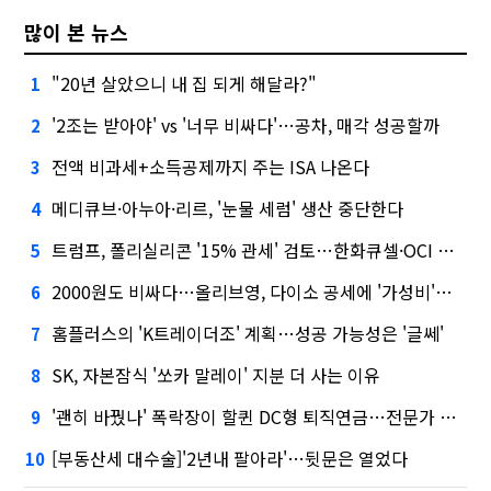
많이 본 뉴스
"20년 살았으니 내 집 되게 해달라?"
1
'2조는 받아야' vs '너무 비싸다'…공차, 매각 성공할까
2
전액 비과세+소득공제까지 주는 ISA 나온다
3
메디큐브·아누아·리르, '눈물 세럼' 생산 중단한다
4
트럼프, 폴리실리콘 '15% 관세' 검토…한화큐셀·OCI 영향은?
5
2000원도 비싸다…올리브영, 다이소 공세에 '가성비'로 맞불
6
홈플러스의 'K트레이더조' 계획…성공 가능성은 '글쎄'
7
SK, 자본잠식 '쏘카 말레이' 지분 더 사는 이유
8
'괜히 바꿨나' 폭락장이 할퀸 DC형 퇴직연금…전문가 조언은
9
[부동산세 대수술]'2년내 팔아라'…뒷문은 열었다
10