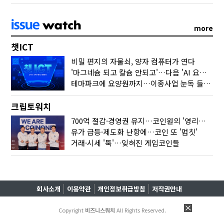
more
챗ICT
비밀 편지의 자물쇠, 양자 컴퓨터가 연다
'마그네슘 되고 칼슘 안되고'…다음 'AI 요약' 갈 길은
테마파크에 요양원까지…이종사업 눈독 들이는 게임사
크립토워치
700억 절감·경영권 유지…코인원의 '영리한 딜'
유가 급등·제도화 난항에…코인 또 '멈칫'
거래·시세 '뚝'…잊혀진 게임코인들
회사소개
이용약관
개인정보취급방침
저작권안내
Copyright
비즈니스워치
All Rights Reserved.