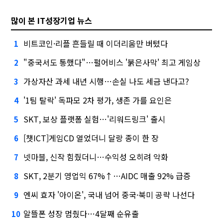
많이 본 IT성장기업 뉴스
비트코인·리플 흔들릴 때 이더리움만 버텼다
1
"중국서도 통했다"…펄어비스 '붉은사막' 최고 게임상
2
가상자산 과세 내년 시행…손실 나도 세금 낸다고?
3
'1팀 탈락' 독파모 2차 평가, 생존 가를 요인은
4
SKT, 보상 플랫폼 실험…'리워드링크' 출시
5
[챗ICT]게임CD 열었더니 달랑 종이 한 장
6
넷마블, 신작 힘줬더니…수익성 오히려 악화
7
SKT, 2분기 영업익 67%↑…AIDC 매출 92% 급증
8
엔씨 효자 '아이온', 국내 넘어 중국·북미 공략 나선다
9
알뜰폰 성장 멈췄다…4달째 순유출
10