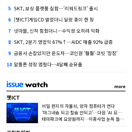
SKT, 보상 플랫폼 실험…'리워드링크' 출시
5
[챗ICT]게임CD 열었더니 달랑 종이 한 장
6
넷마블, 신작 힘줬더니…수익성 오히려 악화
7
SKT, 2분기 영업익 67%↑…AIDC 매출 92% 급증
8
금융사 손잡았지만 온도차…코인원 '훨훨'·코빗 '잠잠'
9
알뜰폰 성장 멈췄다…4달째 순유출
10
more
챗ICT
비밀 편지의 자물쇠, 양자 컴퓨터가 연다
'마그네슘 되고 칼슘 안되고'…다음 'AI 요약' 갈 길은
테마파크에 요양원까지…이종사업 눈독 들이는 게임사