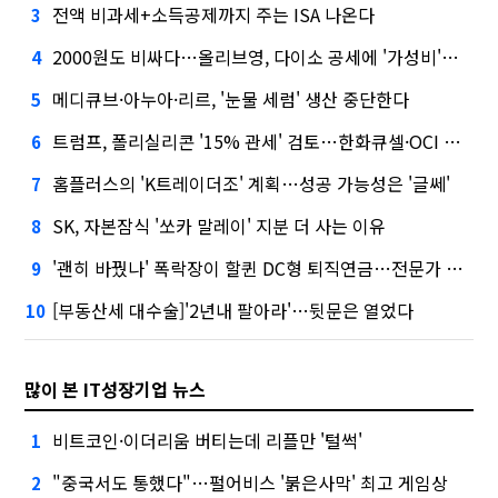
전액 비과세+소득공제까지 주는 ISA 나온다
3
2000원도 비싸다…올리브영, 다이소 공세에 '가성비'로 맞불
4
메디큐브·아누아·리르, '눈물 세럼' 생산 중단한다
5
트럼프, 폴리실리콘 '15% 관세' 검토…한화큐셀·OCI 영향은?
6
홈플러스의 'K트레이더조' 계획…성공 가능성은 '글쎄'
7
SK, 자본잠식 '쏘카 말레이' 지분 더 사는 이유
8
'괜히 바꿨나' 폭락장이 할퀸 DC형 퇴직연금…전문가 조언은
9
[부동산세 대수술]'2년내 팔아라'…뒷문은 열었다
10
많이 본 IT성장기업 뉴스
비트코인·이더리움 버티는데 리플만 '털썩'
1
"중국서도 통했다"…펄어비스 '붉은사막' 최고 게임상
2