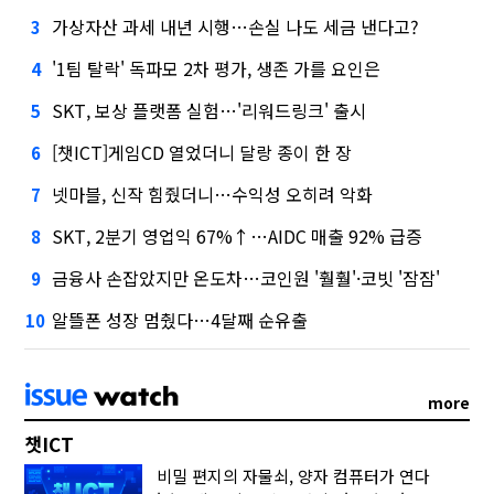
가상자산 과세 내년 시행…손실 나도 세금 낸다고?
3
'1팀 탈락' 독파모 2차 평가, 생존 가를 요인은
4
SKT, 보상 플랫폼 실험…'리워드링크' 출시
5
[챗ICT]게임CD 열었더니 달랑 종이 한 장
6
넷마블, 신작 힘줬더니…수익성 오히려 악화
7
SKT, 2분기 영업익 67%↑…AIDC 매출 92% 급증
8
금융사 손잡았지만 온도차…코인원 '훨훨'·코빗 '잠잠'
9
알뜰폰 성장 멈췄다…4달째 순유출
10
more
챗ICT
비밀 편지의 자물쇠, 양자 컴퓨터가 연다