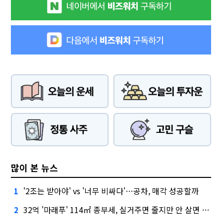
많이 본 뉴스
'2조는 받아야' vs '너무 비싸다'…공차, 매각 성공할까
1
32억 '마래푸' 114㎡ 종부세, 실거주면 줄지만 안 살면 2.5배
2