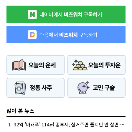
많이 본 뉴스
32억 '마래푸' 114㎡ 종부세, 실거주면 줄지만 안 살면 2.5배
1