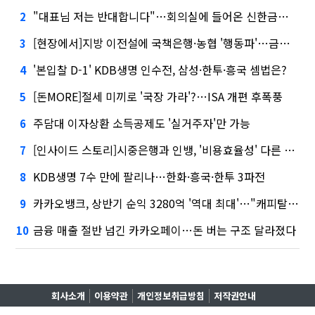
"대표님 저는 반대합니다"…회의실에 들어온 신한금융 AI
2
[현장에서]지방 이전설에 국책은행·농협 '행동파'…금감원 '신중모드'
3
'본입찰 D-1' KDB생명 인수전, 삼성·한투·흥국 셈법은?
4
[돈MORE]절세 미끼로 '국장 가라'?…ISA 개편 후폭풍
5
주담대 이자상환 소득공제도 '실거주자'만 가능
6
[인사이드 스토리]시중은행과 인뱅, '비용효율성' 다른 잣대 왜?
7
KDB생명 7수 만에 팔리나…한화·흥국·한투 3파전
8
카카오뱅크, 상반기 순익 3280억 '역대 최대'…"캐피탈, 자산 1조원 이상"
9
금융 매출 절반 넘긴 카카오페이…돈 버는 구조 달라졌다
10
회사소개
이용약관
개인정보취급방침
저작권안내