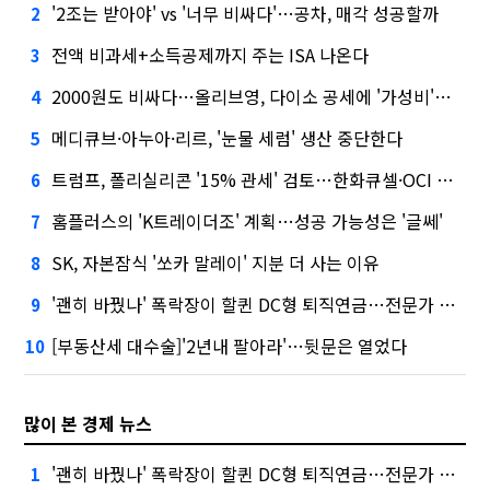
'2조는 받아야' vs '너무 비싸다'…공차, 매각 성공할까
2
전액 비과세+소득공제까지 주는 ISA 나온다
3
2000원도 비싸다…올리브영, 다이소 공세에 '가성비'로 맞불
4
메디큐브·아누아·리르, '눈물 세럼' 생산 중단한다
5
트럼프, 폴리실리콘 '15% 관세' 검토…한화큐셀·OCI 영향은?
6
홈플러스의 'K트레이더조' 계획…성공 가능성은 '글쎄'
7
SK, 자본잠식 '쏘카 말레이' 지분 더 사는 이유
8
'괜히 바꿨나' 폭락장이 할퀸 DC형 퇴직연금…전문가 조언은
9
[부동산세 대수술]'2년내 팔아라'…뒷문은 열었다
10
많이 본 경제 뉴스
'괜히 바꿨나' 폭락장이 할퀸 DC형 퇴직연금…전문가 조언은
1