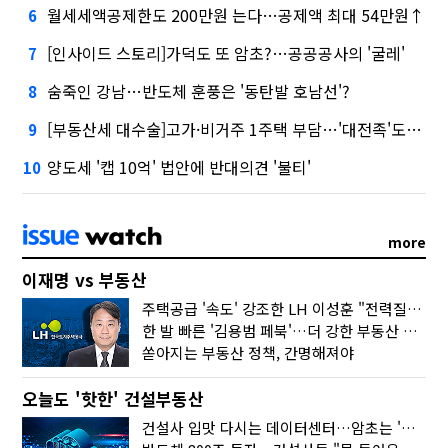
월세세액공제한도 200만원 는다…공제액 최대 54만원↑
6
[인사이드 스토리]가덕도 또 암초?…공공공사의 '굴레'
7
숨죽인 강남…반도체 훈풍은 '동탄발 호남선'?
8
[부동산세 대수술]고가·비거주 1주택 부담…'대전족'도 불똥
9
양도세 '캡 10억' 법안에 반대의견 '불티'
10
more
이재명 vs 부동산
주택공급 '속도' 강조한 LH 이성훈 "전력질주해야"
한 발 빠른 '김용범 페북'…더 강한 부동산 규제 나오나
쏟아지는 부동산 정책, 간명해져야
오늘도 '핫한' 건설부동산
건설사 입맛 다시는 데이터센터…암초는 '주민 반대'