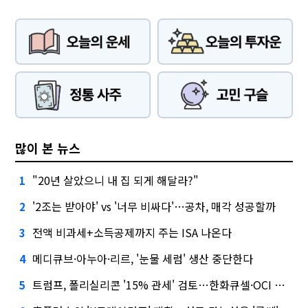
많이 본 뉴스
"20년 살았으니 내 집 되게 해달라?"
1
'2조는 받아야' vs '너무 비싸다'…공차, 매각 성공할까
2
전액 비과세+소득공제까지 주는 ISA 나온다
3
메디큐브·아누아·리르, '눈물 세럼' 생산 중단한다
4
트럼프, 폴리실리콘 '15% 관세' 검토…한화큐셀·OCI 영향은?
5