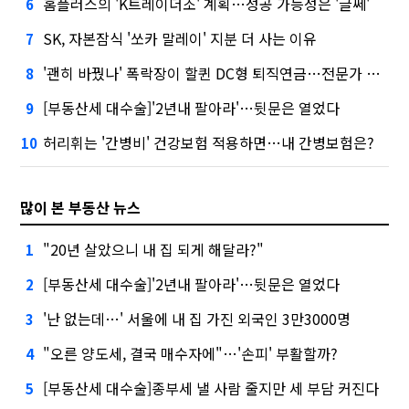
홈플러스의 'K트레이더조' 계획…성공 가능성은 '글쎄'
6
SK, 자본잠식 '쏘카 말레이' 지분 더 사는 이유
7
'괜히 바꿨나' 폭락장이 할퀸 DC형 퇴직연금…전문가 조언은
8
[부동산세 대수술]'2년내 팔아라'…뒷문은 열었다
9
허리휘는 '간병비' 건강보험 적용하면…내 간병보험은?
10
많이 본 부동산 뉴스
"20년 살았으니 내 집 되게 해달라?"
1
[부동산세 대수술]'2년내 팔아라'…뒷문은 열었다
2
'난 없는데…' 서울에 내 집 가진 외국인 3만3000명
3
"오른 양도세, 결국 매수자에"…'손피' 부활할까?
4
[부동산세 대수술]종부세 낼 사람 줄지만 세 부담 커진다
5