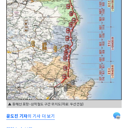
▲ 동해선 포항~삼척철도 구간 위치도(자료: 두산건설)
윤도진 기자
의 기사 더 보기