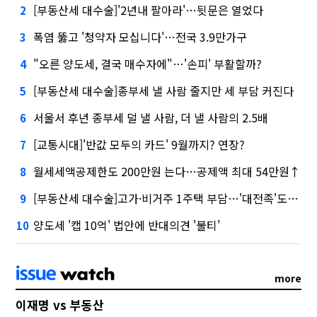
[부동산세 대수술]'2년내 팔아라'…뒷문은 열었다
2
폭염 뚫고 '청약자 모십니다'…전국 3.9만가구
3
"오른 양도세, 결국 매수자에"…'손피' 부활할까?
4
[부동산세 대수술]종부세 낼 사람 줄지만 세 부담 커진다
5
서울서 후년 종부세 덜 낼 사람, 더 낼 사람의 2.5배
6
[교통시대]'반값 모두의 카드' 9월까지? 연장?
7
월세세액공제한도 200만원 는다…공제액 최대 54만원↑
8
[부동산세 대수술]고가·비거주 1주택 부담…'대전족'도 불똥
9
양도세 '캡 10억' 법안에 반대의견 '불티'
10
more
이재명 vs 부동산