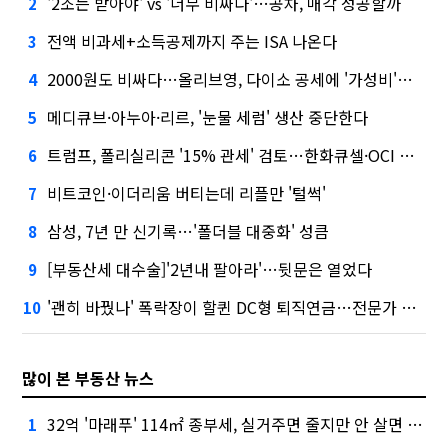
'2조는 받아야' vs '너무 비싸다'…공차, 매각 성공할까
2
전액 비과세+소득공제까지 주는 ISA 나온다
3
2000원도 비싸다…올리브영, 다이소 공세에 '가성비'로 맞불
4
메디큐브·아누아·리르, '눈물 세럼' 생산 중단한다
5
트럼프, 폴리실리콘 '15% 관세' 검토…한화큐셀·OCI 영향은?
6
비트코인·이더리움 버티는데 리플만 '털썩'
7
삼성, 7년 만 신기록…'폴더블 대중화' 성큼
8
[부동산세 대수술]'2년내 팔아라'…뒷문은 열었다
9
'괜히 바꿨나' 폭락장이 할퀸 DC형 퇴직연금…전문가 조언은
10
많이 본 부동산 뉴스
32억 '마래푸' 114㎡ 종부세, 실거주면 줄지만 안 살면 2.5배
1