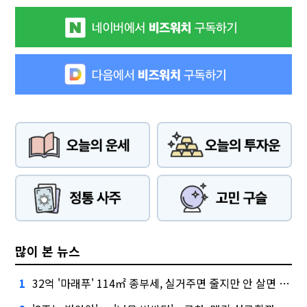
많이 본 뉴스
32억 '마래푸' 114㎡ 종부세, 실거주면 줄지만 안 살면 2.5배
1