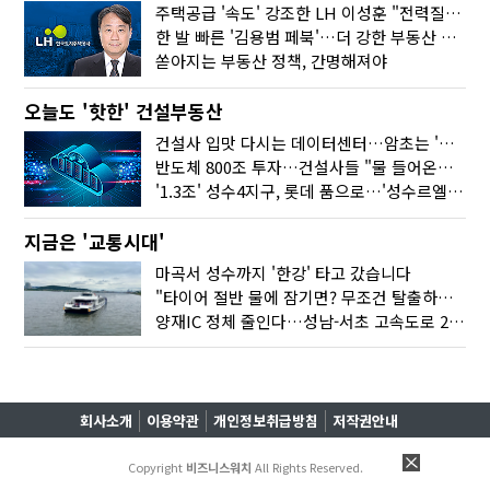
주택공급 '속도' 강조한 LH 이성훈 "전력질주해야"
한 발 빠른 '김용범 페북'…더 강한 부동산 규제 나오나
쏟아지는 부동산 정책, 간명해져야
오늘도 '핫한' 건설부동산
건설사 입맛 다시는 데이터센터…암초는 '주민 반대'
반도체 800조 투자…건설사들 "물 들어온다!"
'1.3조' 성수4지구, 롯데 품으로…'성수르엘 S70' 거듭
지금은 '교통시대'
마곡서 성수까지 '한강' 타고 갔습니다
"타이어 절반 물에 잠기면? 무조건 탈출하세요"
양재IC 정체 줄인다…성남-서초 고속도로 2029년 착공
회사소개
이용약관
개인정보취급방침
저작권안내
Copyright
비즈니스워치
All Rights Reserved.