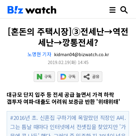
[혼돈의 주택시장]③전세난→역전
세난→깡통전세?
노명현 기자
kidman04@bizwatch.co.kr
2019.02.19
(화)
14:45
대규모 단지 입주 등 전세 공급 늘면서 가격 하락
갭투자 여파·대출도 어려워 보증금 반환 '위태위태'
#2016년 초. 신혼집 구하기에 목말랐던 직장인 A씨.
그는 틈날 때마다 인터넷에서 전셋집을 찾았지만 '가
뭄에 콩 나듯' 했다. 그러던 중 입주한 지 30년이 넘은