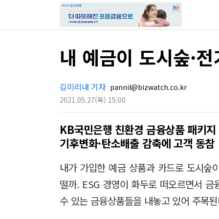
내 예금이 도시숲·
김미리내 기자
pannil@bizwatch.co.kr
2021.05.27
(목)
15:00
KB국민은행 친환경 금융상품 패키지
기후변화·탄소배출 감축에 고객 동참
내가 가입한 예금 상품과 카드로 도시숲
떨까. ESG 경영이 화두로 떠오르면서 
수 있는 금융상품들을 내놓고 있어 주목