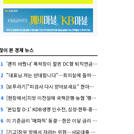
많이 본 경제 뉴스
'괜히 바꿨나' 폭락장이 할퀸 DC형 퇴직연금…전문가 조언은
1
"대표님 저는 반대합니다"…회의실에 들어온 신한금융 AI
2
[보푸라기]"피검사 다시 받아보세요" 한마디에 보험금 못 받을 뻔?
3
[현장에서]지방 이전설에 국책은행·농협 '행동파'…금감원 '신중모드'
4
'본입찰 D-1' KDB생명 인수전, 삼성·한투·흥국 셈법은?
5
미 기준금리 '매파적' 동결…한은 이달 금리 향방은?
6
[기고]장부 밖에서 자라는 위험…사모대출 시장과 AI
7