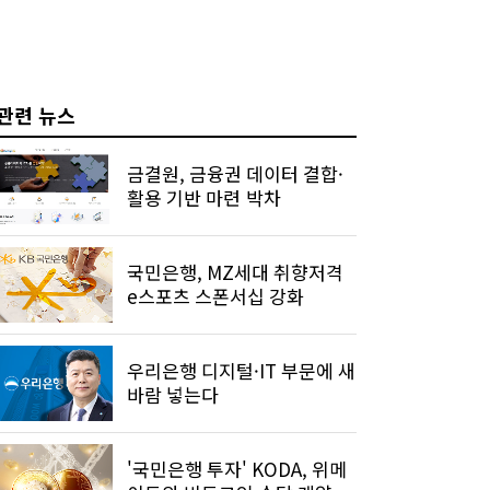
관련 뉴스
금결원, 금융권 데이터 결합·
활용 기반 마련 박차
국민은행, MZ세대 취향저격
e스포츠 스폰서십 강화
우리은행 디지털·IT 부문에 새
바람 넣는다
'국민은행 투자' KODA, 위메