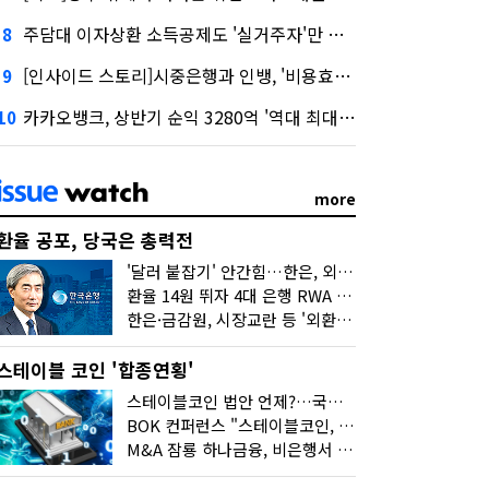
주담대 이자상환 소득공제도 '실거주자'만 가능
8
[인사이드 스토리]시중은행과 인뱅, '비용효율성' 다른 잣대 왜?
9
카카오뱅크, 상반기 순익 3280억 '역대 최대'…"캐피탈, 자산 1조원 이상"
10
more
환율 공포, 당국은 총력전
'달러 붙잡기' 안간힘…한은, 외화 초과지준에 이자 6개월 더
환율 14원 뛰자 4대 은행 RWA 6조 '눈덩이'…2배 뛴 2분기는?
한은·금감원, 시장교란 등 '외환공동검사'…환율 급등 전방위 대응
스테이블 코인 '합종연횡'
스테이블코인 법안 언제?…국회에 쏠린 시선
BOK 컨퍼런스 "스테이블코인, 결제 넘어 보험 대출 등 금융 연결 도구"
M&A 잠룡 하나금융, 비은행서 '두나무'로 눈돌린 이유는