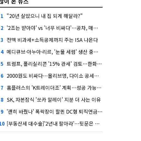
많이 본 뉴스
"20년 살았으니 내 집 되게 해달라?"
1
'2조는 받아야' vs '너무 비싸다'…공차, 매각 성공할까
2
전액 비과세+소득공제까지 주는 ISA 나온다
3
메디큐브·아누아·리르, '눈물 세럼' 생산 중단한다
4
트럼프, 폴리실리콘 '15% 관세' 검토…한화큐셀·OCI 영향은?
5
2000원도 비싸다…올리브영, 다이소 공세에 '가성비'로 맞불
6
홈플러스의 'K트레이더조' 계획…성공 가능성은 '글쎄'
7
SK, 자본잠식 '쏘카 말레이' 지분 더 사는 이유
8
'괜히 바꿨나' 폭락장이 할퀸 DC형 퇴직연금…전문가 조언은
9
[부동산세 대수술]'2년내 팔아라'…뒷문은 열었다
10