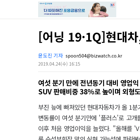
[어닝 19·1Q]현대차
윤도진 기자
spoon504@bizwatch.co.kr
2019.04.24
(수)
16:15
여섯 분기 만에 전년동기 대비 영업익
SUV 판매비중 38%로 높이며 외형도
부진 늪에 빠져있던 현대자동차가 올 1분기
변동률이 여섯 분기만에 '플러스'로 고개를
이후 처음 영업이익을 늘렸다. "올해를 '
룹 수석부회장 말의 실현 가능성에 파란불