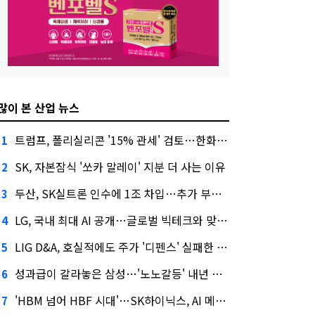
많이 본 산업 뉴스
트럼프, 폴리실리콘 '15% 관세' 검토…한화큐셀·OCI 영향은?
1
SK, 자본잠식 '쏘카 말레이' 지분 더 사는 이유
2
두산, SK실트론 인수에 1조 차입…추가 부담은?
3
LG, 국내 최대 AI 공개…글로벌 빅테크와 맞붙는다
4
LIG D&A, 호실적에도 주가 '디펜스' 실패한 이유
5
성과급이 갈라놓은 삼성…'노노갈등' 내년 교섭 판 흔들까
6
'HBM 넘어 HBF 시대'…SK하이닉스, AI 메모리 표준 선점 나섰다
7