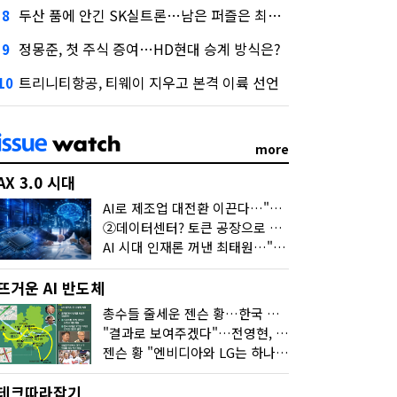
두산 품에 안긴 SK실트론…남은 퍼즐은 최태원 지분 29.4%
8
정몽준, 첫 주식 증여…HD현대 승계 방식은?
9
트리니티항공, 티웨이 지우고 본격 이륙 선언
10
more
AX 3.0 시대
AI로 제조업 대전환 이끈다…"2030년까지 민관합동 20조 투자"
②데이터센터? 토큰 공장으로 변신
AI 시대 인재론 꺼낸 최태원…"협업이 경쟁력"
뜨거운 AI 반도체
총수들 줄세운 젠슨 황…한국 산업계 새판 짰다
"결과로 보여주겠다"…전영현, 젠슨 황과 HBM5 논의
젠슨 황 "엔비디아와 LG는 하나의 거대한 팀"
테크따라잡기