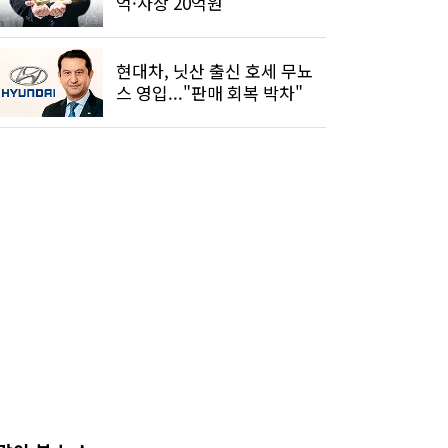
억·사장 20억원
현대차, 닛산 출신 호세 무뇨
스 영입..."판매 회복 박차"