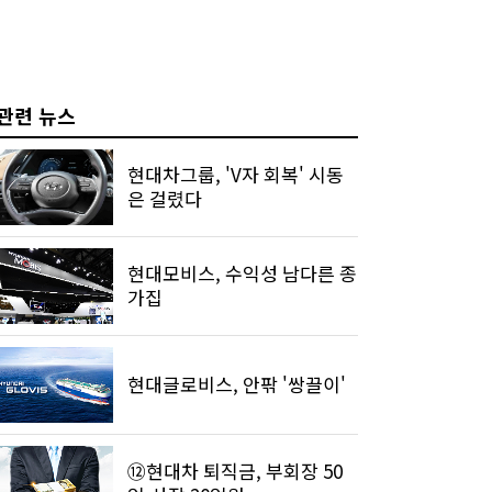
관련 뉴스
현대차그룹, 'V자 회복' 시동
은 걸렸다
현대모비스, 수익성 남다른 종
가집
현대글로비스, 안팎 '쌍끌이'
⑫현대차 퇴직금, 부회장 50