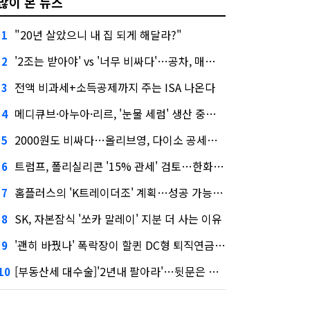
많이 본 뉴스
"20년 살았으니 내 집 되게 해달라?"
1
'2조는 받아야' vs '너무 비싸다'…공차, 매각 성공할까
2
전액 비과세+소득공제까지 주는 ISA 나온다
3
메디큐브·아누아·리르, '눈물 세럼' 생산 중단한다
4
2000원도 비싸다…올리브영, 다이소 공세에 '가성비'로 맞불
5
트럼프, 폴리실리콘 '15% 관세' 검토…한화큐셀·OCI 영향은?
6
홈플러스의 'K트레이더조' 계획…성공 가능성은 '글쎄'
7
SK, 자본잠식 '쏘카 말레이' 지분 더 사는 이유
8
'괜히 바꿨나' 폭락장이 할퀸 DC형 퇴직연금…전문가 조언은
9
[부동산세 대수술]'2년내 팔아라'…뒷문은 열었다
10