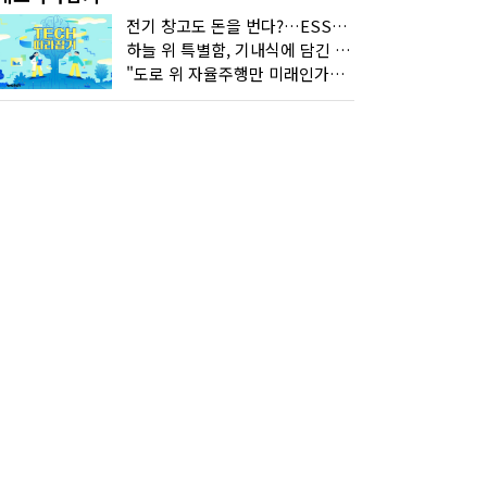
전기 창고도 돈을 번다?…ESS의 '두뇌' EMO가 뭐길래
하늘 위 특별함, 기내식에 담긴 기술의 세계
"도로 위 자율주행만 미래인가요"…진흙탕서 길 내는 HD현대 AI 기술