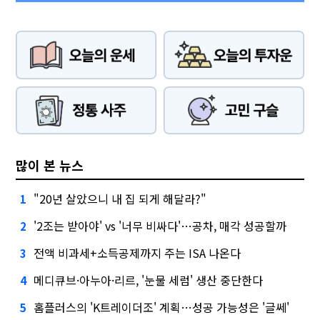
많이 본 뉴스
"20년 살았으니 내 집 되게 해달라?"
1
'2조는 받아야' vs '너무 비싸다'…공차, 매각 성공할까
2
전액 비과세+소득공제까지 주는 ISA 나온다
3
메디큐브·아누아·리르, '눈물 세럼' 생산 중단한다
4
홈플러스의 'K트레이더조' 계획…성공 가능성은 '글쎄'
5