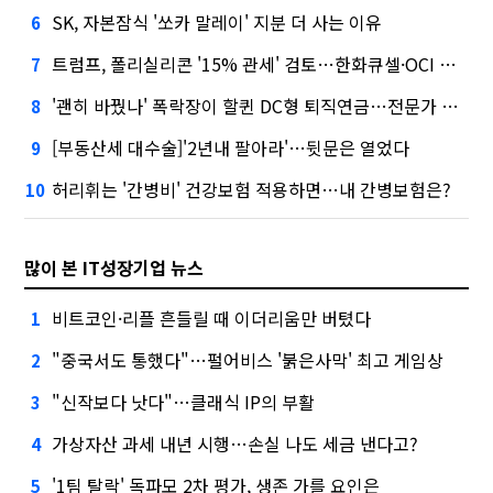
SK, 자본잠식 '쏘카 말레이' 지분 더 사는 이유
6
트럼프, 폴리실리콘 '15% 관세' 검토…한화큐셀·OCI 영향은?
7
'괜히 바꿨나' 폭락장이 할퀸 DC형 퇴직연금…전문가 조언은
8
[부동산세 대수술]'2년내 팔아라'…뒷문은 열었다
9
허리휘는 '간병비' 건강보험 적용하면…내 간병보험은?
10
많이 본 IT성장기업 뉴스
비트코인·리플 흔들릴 때 이더리움만 버텼다
1
"중국서도 통했다"…펄어비스 '붉은사막' 최고 게임상
2
"신작보다 낫다"…클래식 IP의 부활
3
가상자산 과세 내년 시행…손실 나도 세금 낸다고?
4
'1팀 탈락' 독파모 2차 평가, 생존 가를 요인은
5