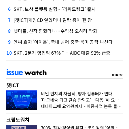
SKT, 보상 플랫폼 실험…'리워드링크' 출시
6
[챗ICT]게임CD 열었더니 달랑 종이 한 장
7
넷마블, 신작 힘줬더니…수익성 오히려 악화
8
엔씨 효자 '아이온', 국내 넘어 중국·북미 공략 나선다
9
SKT, 2분기 영업익 67%↑…AIDC 매출 92% 급증
10
more
챗ICT
비밀 편지의 자물쇠, 양자 컴퓨터가 연다
'마그네슘 되고 칼슘 안되고'…다음 'AI 요약' 갈 길은
테마파크에 요양원까지…이종사업 눈독 들이는 게임사
크립토워치
700억 절감·경영권 유지…코인원의 '영리한 딜'