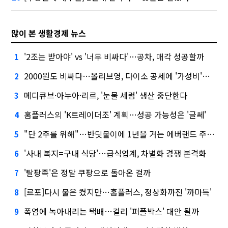
많이 본 생활경제 뉴스
'2조는 받아야' vs '너무 비싸다'…공차, 매각 성공할까
1
2000원도 비싸다…올리브영, 다이소 공세에 '가성비'로 맞불
2
메디큐브·아누아·리르, '눈물 세럼' 생산 중단한다
3
홈플러스의 'K트레이더조' 계획…성공 가능성은 '글쎄'
4
"단 2주를 위해"…반딧불이에 1년을 거는 에버랜드 주키퍼
5
'사내 복지=구내 식당'…급식업계, 차별화 경쟁 본격화
6
'탈팡족'은 정말 쿠팡으로 돌아온 걸까
7
[르포]다시 불은 켰지만…홈플러스, 정상화까진 '까마득'
8
폭염에 녹아내리는 택배…컬리 '퍼플박스' 대안 될까
9