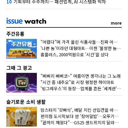
기획부터 수주까지… 패션업계, AI 시스템화 박차
10
more
주간유통
"어렵다"며 가격 올린 식품사들…진짜 어려운 거 맞아?
'나쁜 놈'이라던 대형마트…이젠 '불쌍한 놈' 됐다
홈플러스, 2000억원으로 '시간'을 샀다
그때 그 광고
"삐삐리 빠삐코~" 여름이면 생각나는 그 노래
"시간 좀 내주오"로 시장 평정한 하이마트
'빙그레우스'의 등장…업계를 흔든 '세계관' 마케팅
슬기로운 소비 생활
맘스터치 '갓빠삭', 배달 치킨 선입견을 바꿨다
편의점 도시락보다 싼 '장어덮밥'…오뚜기가 해냈다
"끝까지 채웠다"…GS25 샌드위치의 달라진 '속'사정