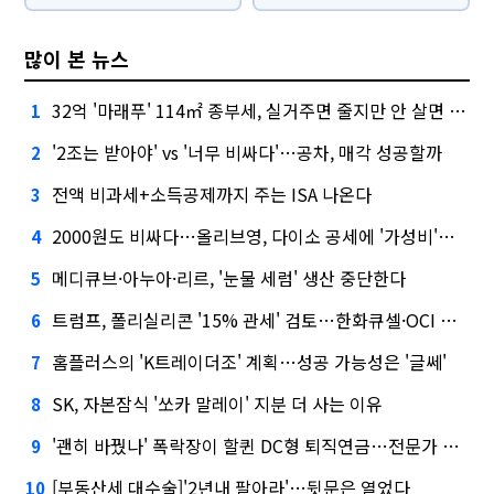
많이 본 뉴스
32억 '마래푸' 114㎡ 종부세, 실거주면 줄지만 안 살면 2.5배
1
'2조는 받아야' vs '너무 비싸다'…공차, 매각 성공할까
2
전액 비과세+소득공제까지 주는 ISA 나온다
3
2000원도 비싸다…올리브영, 다이소 공세에 '가성비'로 맞불
4
메디큐브·아누아·리르, '눈물 세럼' 생산 중단한다
5
트럼프, 폴리실리콘 '15% 관세' 검토…한화큐셀·OCI 영향은?
6
홈플러스의 'K트레이더조' 계획…성공 가능성은 '글쎄'
7
SK, 자본잠식 '쏘카 말레이' 지분 더 사는 이유
8
'괜히 바꿨나' 폭락장이 할퀸 DC형 퇴직연금…전문가 조언은
9
[부동산세 대수술]'2년내 팔아라'…뒷문은 열었다
10