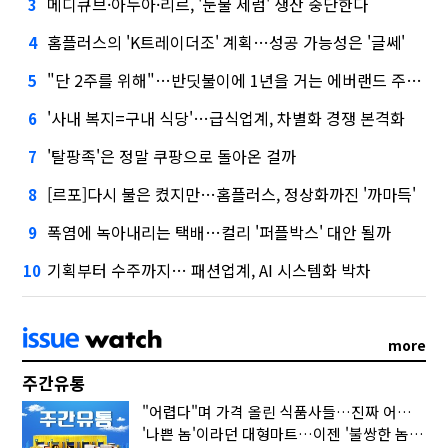
메디큐브·아누아·리르, '눈물 세럼' 생산 중단한다
3
홈플러스의 'K트레이더조' 계획…성공 가능성은 '글쎄'
4
"단 2주를 위해"…반딧불이에 1년을 거는 에버랜드 주키퍼
5
'사내 복지=구내 식당'…급식업계, 차별화 경쟁 본격화
6
'탈팡족'은 정말 쿠팡으로 돌아온 걸까
7
[르포]다시 불은 켰지만…홈플러스, 정상화까진 '까마득'
8
폭염에 녹아내리는 택배…컬리 '퍼플박스' 대안 될까
9
기획부터 수주까지… 패션업계, AI 시스템화 박차
10
more
주간유통
"어렵다"며 가격 올린 식품사들…진짜 어려운 거 맞아?
'나쁜 놈'이라던 대형마트…이젠 '불쌍한 놈' 됐다