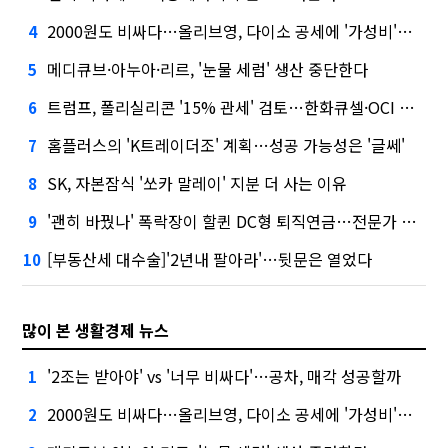
2000원도 비싸다…올리브영, 다이소 공세에 '가성비'로 맞불
4
메디큐브·아누아·리르, '눈물 세럼' 생산 중단한다
5
트럼프, 폴리실리콘 '15% 관세' 검토…한화큐셀·OCI 영향은?
6
홈플러스의 'K트레이더조' 계획…성공 가능성은 '글쎄'
7
SK, 자본잠식 '쏘카 말레이' 지분 더 사는 이유
8
'괜히 바꿨나' 폭락장이 할퀸 DC형 퇴직연금…전문가 조언은
9
[부동산세 대수술]'2년내 팔아라'…뒷문은 열었다
10
많이 본 생활경제 뉴스
'2조는 받아야' vs '너무 비싸다'…공차, 매각 성공할까
1
2000원도 비싸다…올리브영, 다이소 공세에 '가성비'로 맞불
2