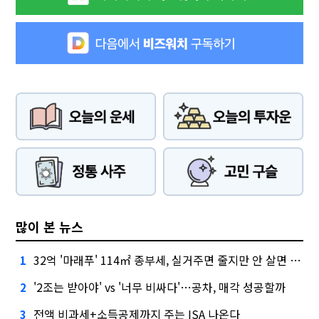
많이 본 뉴스
32억 '마래푸' 114㎡ 종부세, 실거주면 줄지만 안 살면 2.5배
1
'2조는 받아야' vs '너무 비싸다'…공차, 매각 성공할까
2
전액 비과세+소득공제까지 주는 ISA 나온다
3