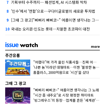
기획부터 수주까지… 패션업계, AI 시스템화 박차
7
'인수'에서 '연합'으로…구다이글로벌의 새로운 투자법
8
[그때 그 광고]"삐삐리 빠삐코~" 여름이면 생각나는 그 노래
9
국내는 오리온·인도는 롯데…치열한 초코파이 대전
10
more
주간유통
"어렵다"며 가격 올린 식품사들…진짜 어려운 거 맞아?
'나쁜 놈'이라던 대형마트…이젠 '불쌍한 놈' 됐다
홈플러스, 2000억원으로 '시간'을 샀다
그때 그 광고
"삐삐리 빠삐코~" 여름이면 생각나는 그 노래
"시간 좀 내주오"로 시장 평정한 하이마트
'빙그레우스'의 등장…업계를 흔든 '세계관' 마케팅