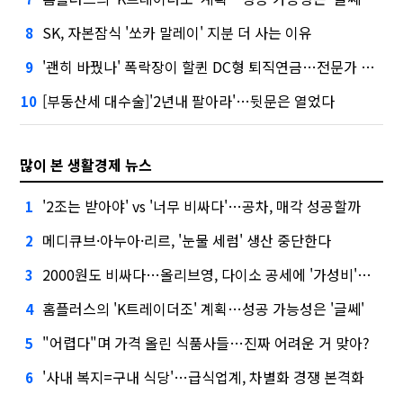
SK, 자본잠식 '쏘카 말레이' 지분 더 사는 이유
8
'괜히 바꿨나' 폭락장이 할퀸 DC형 퇴직연금…전문가 조언은
9
[부동산세 대수술]'2년내 팔아라'…뒷문은 열었다
10
많이 본 생활경제 뉴스
'2조는 받아야' vs '너무 비싸다'…공차, 매각 성공할까
1
메디큐브·아누아·리르, '눈물 세럼' 생산 중단한다
2
2000원도 비싸다…올리브영, 다이소 공세에 '가성비'로 맞불
3
홈플러스의 'K트레이더조' 계획…성공 가능성은 '글쎄'
4
"어렵다"며 가격 올린 식품사들…진짜 어려운 거 맞아?
5
'사내 복지=구내 식당'…급식업계, 차별화 경쟁 본격화
6