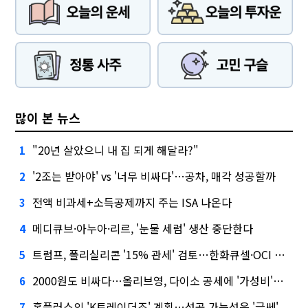
많이 본 뉴스
"20년 살았으니 내 집 되게 해달라?"
1
'2조는 받아야' vs '너무 비싸다'…공차, 매각 성공할까
2
전액 비과세+소득공제까지 주는 ISA 나온다
3
메디큐브·아누아·리르, '눈물 세럼' 생산 중단한다
4
트럼프, 폴리실리콘 '15% 관세' 검토…한화큐셀·OCI 영향은?
5
2000원도 비싸다…올리브영, 다이소 공세에 '가성비'로 맞불
6
홈플러스의 'K트레이더조' 계획…성공 가능성은 '글쎄'
7