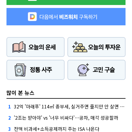
많이 본 뉴스
32억 '마래푸' 114㎡ 종부세, 실거주면 줄지만 안 살면 2.5배
1
'2조는 받아야' vs '너무 비싸다'…공차, 매각 성공할까
2
전액 비과세+소득공제까지 주는 ISA 나온다
3