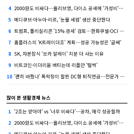
2000원도 비싸다…올리브영, 다이소 공세에 '가성비'로 맞불
4
메디큐브·아누아·리르, '눈물 세럼' 생산 중단한다
5
트럼프, 폴리실리콘 '15% 관세' 검토…한화큐셀·OCI 영향은?
6
홈플러스의 'K트레이더조' 계획…성공 가능성은 '글쎄'
7
SK, 자본잠식 '쏘카 말레이' 지분 더 사는 이유
8
비트코인·이더리움 버티는데 리플만 '털썩'
9
'괜히 바꿨나' 폭락장이 할퀸 DC형 퇴직연금…전문가 조언은
10
많이 본 생활경제 뉴스
'2조는 받아야' vs '너무 비싸다'…공차, 매각 성공할까
1
2000원도 비싸다…올리브영, 다이소 공세에 '가성비'로 맞불
2
메디큐브·아누아·리르, '눈물 세럼' 생산 중단한다