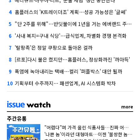
3
홈플러스의 'K트레이더조' 계획…성공 가능성은 '글쎄'
4
"단 2주를 위해"…반딧불이에 1년을 거는 에버랜드 주키퍼
5
'사내 복지=구내 식당'…급식업계, 차별화 경쟁 본격화
6
'탈팡족'은 정말 쿠팡으로 돌아온 걸까
7
[르포]다시 불은 켰지만…홈플러스, 정상화까진 '까마득'
8
폭염에 녹아내리는 택배…컬리 '퍼플박스' 대안 될까
9
기획부터 수주까지… 패션업계, AI 시스템화 박차
10
more
주간유통
"어렵다"며 가격 올린 식품사들…진짜 어려운 거 맞아?
'나쁜 놈'이라던 대형마트…이젠 '불쌍한 놈' 됐다