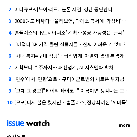
메디큐브·아누아·리르, '눈물 세럼' 생산 중단한다
2
2000원도 비싸다…올리브영, 다이소 공세에 '가성비'로 맞불
3
홈플러스의 'K트레이더조' 계획…성공 가능성은 '글쎄'
4
"어렵다"며 가격 올린 식품사들…진짜 어려운 거 맞아?
5
'사내 복지=구내 식당'…급식업계, 차별화 경쟁 본격화
6
기획부터 수주까지… 패션업계, AI 시스템화 박차
7
'인수'에서 '연합'으로…구다이글로벌의 새로운 투자법
8
[그때 그 광고]"삐삐리 빠삐코~" 여름이면 생각나는 그 노래
9
[르포]다시 불은 켰지만…홈플러스, 정상화까진 '까마득'
10
more
주간유통