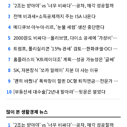
'2조는 받아야' vs '너무 비싸다'…공차, 매각 성공할까
2
전액 비과세+소득공제까지 주는 ISA 나온다
3
메디큐브·아누아·리르, '눈물 세럼' 생산 중단한다
4
2000원도 비싸다…올리브영, 다이소 공세에 '가성비'로 맞불
5
트럼프, 폴리실리콘 '15% 관세' 검토…한화큐셀·OCI 영향은?
6
홈플러스의 'K트레이더조' 계획…성공 가능성은 '글쎄'
7
SK, 자본잠식 '쏘카 말레이' 지분 더 사는 이유
8
'괜히 바꿨나' 폭락장이 할퀸 DC형 퇴직연금…전문가 조언은
9
[부동산세 대수술]'2년내 팔아라'…뒷문은 열었다
10
많이 본 생활경제 뉴스
'2조는 받아야' vs '너무 비싸다'…공차, 매각 성공할까
1