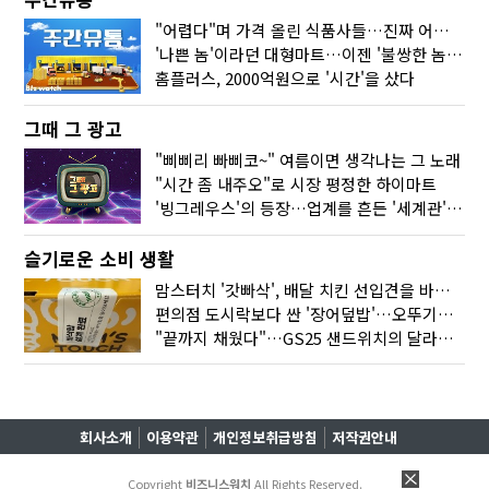
"어렵다"며 가격 올린 식품사들…진짜 어려운 거 맞아?
'나쁜 놈'이라던 대형마트…이젠 '불쌍한 놈' 됐다
홈플러스, 2000억원으로 '시간'을 샀다
그때 그 광고
"삐삐리 빠삐코~" 여름이면 생각나는 그 노래
"시간 좀 내주오"로 시장 평정한 하이마트
'빙그레우스'의 등장…업계를 흔든 '세계관' 마케팅
슬기로운 소비 생활
맘스터치 '갓빠삭', 배달 치킨 선입견을 바꿨다
편의점 도시락보다 싼 '장어덮밥'…오뚜기가 해냈다
"끝까지 채웠다"…GS25 샌드위치의 달라진 '속'사정
회사소개
이용약관
개인정보취급방침
저작권안내
Copyright
비즈니스워치
All Rights Reserved.