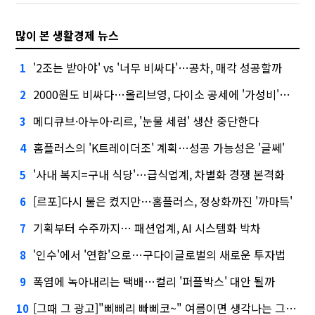
많이 본 생활경제 뉴스
'2조는 받아야' vs '너무 비싸다'…공차, 매각 성공할까
1
2000원도 비싸다…올리브영, 다이소 공세에 '가성비'로 맞불
2
메디큐브·아누아·리르, '눈물 세럼' 생산 중단한다
3
홈플러스의 'K트레이더조' 계획…성공 가능성은 '글쎄'
4
'사내 복지=구내 식당'…급식업계, 차별화 경쟁 본격화
5
[르포]다시 불은 켰지만…홈플러스, 정상화까진 '까마득'
6
기획부터 수주까지… 패션업계, AI 시스템화 박차
7
'인수'에서 '연합'으로…구다이글로벌의 새로운 투자법
8
폭염에 녹아내리는 택배…컬리 '퍼플박스' 대안 될까
9
[그때 그 광고]"삐삐리 빠삐코~" 여름이면 생각나는 그 노래
10