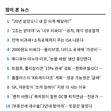
많이 본 뉴스
"20년 살았으니 내 집 되게 해달라?"
1
'2조는 받아야' vs '너무 비싸다'…공차, 매각 성공할까
2
전액 비과세+소득공제까지 주는 ISA 나온다
3
2000원도 비싸다…올리브영, 다이소 공세에 '가성비'로 맞불
4
메디큐브·아누아·리르, '눈물 세럼' 생산 중단한다
5
트럼프, 폴리실리콘 '15% 관세' 검토…한화큐셀·OCI 영향은?
6
홈플러스의 'K트레이더조' 계획…성공 가능성은 '글쎄'
7
SK, 자본잠식 '쏘카 말레이' 지분 더 사는 이유
8
'괜히 바꿨나' 폭락장이 할퀸 DC형 퇴직연금…전문가 조언은
9
[부동산세 대수술]'2년내 팔아라'…뒷문은 열었다
10