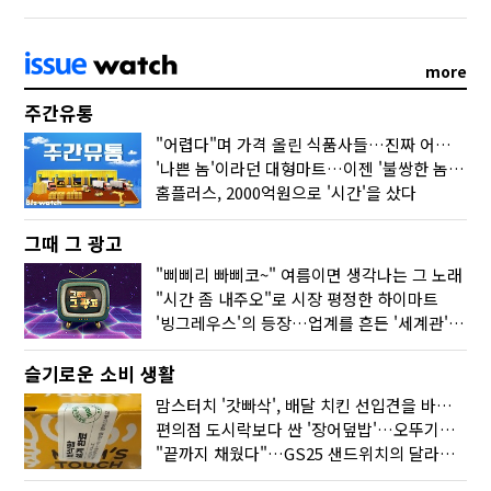
more
주간유통
"어렵다"며 가격 올린 식품사들…진짜 어려운 거 맞아?
'나쁜 놈'이라던 대형마트…이젠 '불쌍한 놈' 됐다
홈플러스, 2000억원으로 '시간'을 샀다
그때 그 광고
"삐삐리 빠삐코~" 여름이면 생각나는 그 노래
"시간 좀 내주오"로 시장 평정한 하이마트
'빙그레우스'의 등장…업계를 흔든 '세계관' 마케팅
슬기로운 소비 생활
맘스터치 '갓빠삭', 배달 치킨 선입견을 바꿨다
편의점 도시락보다 싼 '장어덮밥'…오뚜기가 해냈다
"끝까지 채웠다"…GS25 샌드위치의 달라진 '속'사정