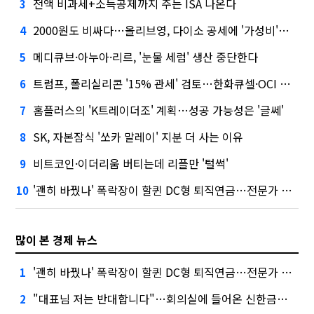
전액 비과세+소득공제까지 주는 ISA 나온다
3
2000원도 비싸다…올리브영, 다이소 공세에 '가성비'로 맞불
4
메디큐브·아누아·리르, '눈물 세럼' 생산 중단한다
5
트럼프, 폴리실리콘 '15% 관세' 검토…한화큐셀·OCI 영향은?
6
홈플러스의 'K트레이더조' 계획…성공 가능성은 '글쎄'
7
SK, 자본잠식 '쏘카 말레이' 지분 더 사는 이유
8
비트코인·이더리움 버티는데 리플만 '털썩'
9
'괜히 바꿨나' 폭락장이 할퀸 DC형 퇴직연금…전문가 조언은
10
많이 본 경제 뉴스
'괜히 바꿨나' 폭락장이 할퀸 DC형 퇴직연금…전문가 조언은
1
"대표님 저는 반대합니다"…회의실에 들어온 신한금융 AI
2