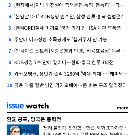
[현장에서]지방 이전설에 국책은행·농협 '행동파'…금감원 '신중모드'
3
'본입찰 D-1' KDB생명 인수전, 삼성·한투·흥국 셈법은?
4
[돈MORE]절세 미끼로 '국장 가라'?…ISA 개편 후폭풍
5
주담대 이자상환 소득공제도 '실거주자'만 가능
6
[인사이드 스토리]시중은행과 인뱅, '비용효율성' 다른 잣대 왜?
7
KDB생명 7수 만에 팔리나…한화·흥국·한투 3파전
8
카카오뱅크, 상반기 순익 3280억 '역대 최대'…"캐피탈, 자산 1조원 이상"
9
금융 매출 절반 넘긴 카카오페이…돈 버는 구조 달라졌다
10
more
환율 공포, 당국은 총력전
'달러 붙잡기' 안간힘…한은, 외화 초과지준에 이자 6개월 더
환율 14원 뛰자 4대 은행 RWA 6조 '눈덩이'…2배 뛴 2분기는?