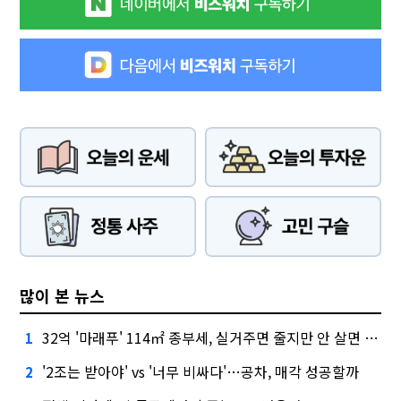
많이 본 뉴스
32억 '마래푸' 114㎡ 종부세, 실거주면 줄지만 안 살면 2.5배
1
'2조는 받아야' vs '너무 비싸다'…공차, 매각 성공할까
2