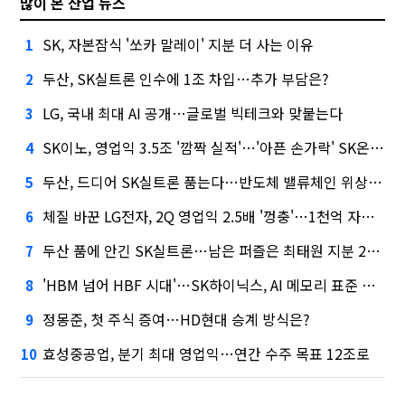
많이 본 산업 뉴스
SK, 자본잠식 '쏘카 말레이' 지분 더 사는 이유
1
두산, SK실트론 인수에 1조 차입…추가 부담은?
2
LG, 국내 최대 AI 공개…글로벌 빅테크와 맞붙는다
3
SK이노, 영업익 3.5조 '깜짝 실적'…'아픈 손가락' SK온의 반전
4
두산, 드디어 SK실트론 품는다…반도체 밸류체인 위상 강화
5
체질 바꾼 LG전자, 2Q 영업익 2.5배 '껑충'…1천억 자사주 태운다
6
두산 품에 안긴 SK실트론…남은 퍼즐은 최태원 지분 29.4%
7
'HBM 넘어 HBF 시대'…SK하이닉스, AI 메모리 표준 선점 나섰다
8
정몽준, 첫 주식 증여…HD현대 승계 방식은?
9
효성중공업, 분기 최대 영업익…연간 수주 목표 12조로
10