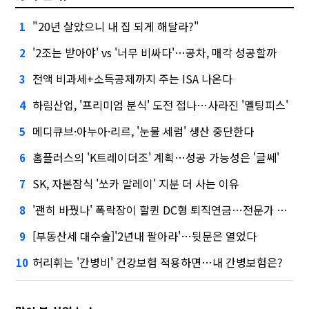
"20년 살았으니 내 집 되게 해달라?"
1
'2조는 받아야' vs '너무 비싸다'…공차, 매각 성공할까
2
전액 비과세+소득공제까지 주는 ISA 나온다
3
하림산업, '프리미엄 분식' 도전 접나…사라진 '멜팅피스'
4
메디큐브·아누아·리르, '눈물 세럼' 생산 중단한다
5
홈플러스의 'K트레이더조' 계획…성공 가능성은 '글쎄'
6
SK, 자본잠식 '쏘카 말레이' 지분 더 사는 이유
7
'괜히 바꿨나' 폭락장이 할퀸 DC형 퇴직연금…전문가 조언은
8
[부동산세 대수술]'2년내 팔아라'…뒷문은 열었다
9
허리휘는 '간병비' 건강보험 적용하면…내 간병보험은?
10