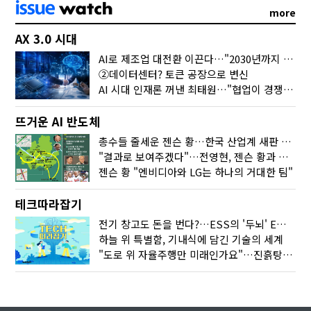
more
AX 3.0 시대
AI로 제조업 대전환 이끈다…"2030년까지 민관합동 20조 투자"
②데이터센터? 토큰 공장으로 변신
AI 시대 인재론 꺼낸 최태원…"협업이 경쟁력"
뜨거운 AI 반도체
총수들 줄세운 젠슨 황…한국 산업계 새판 짰다
"결과로 보여주겠다"…전영현, 젠슨 황과 HBM5 논의
젠슨 황 "엔비디아와 LG는 하나의 거대한 팀"
테크따라잡기
전기 창고도 돈을 번다?…ESS의 '두뇌' EMO가 뭐길래
하늘 위 특별함, 기내식에 담긴 기술의 세계
"도로 위 자율주행만 미래인가요"…진흙탕서 길 내는 HD현대 AI 기술