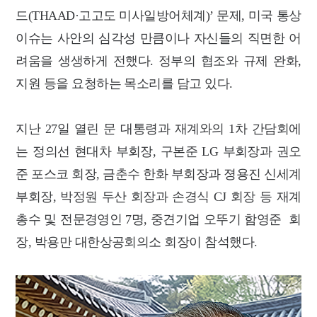
드(THAAD·고고도 미사일방어체계)’ 문제, 미국 통상
이슈는 사안의 심각성 만큼이나 자신들의 직면한 어
려움을 생생하게 전했다. 정부의 협조와 규제 완화,
지원 등을 요청하는 목소리를 담고 있다.
지난 27일 열린 문 대통령과 재계와의 1차 간담회에
는 정의선 현대차 부회장, 구본준 LG 부회장과 권오
준 포스코 회장, 금춘수 한화 부회장과 졍용진 신세계
부회장, 박정원 두산 회장과 손경식 CJ 회장 등 재계
총수 및 전문경영인 7명, 중견기업 오뚜기 함영준 회
장, 박용만 대한상공회의소 회장이 참석했다.