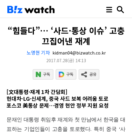
“힘들다”… ‘사드·통상 이슈’ 고충
끄집어낸 재계
노명현 기자
kidman04@bizwatch.co.kr
2017.07.28
(금)
14:13
[文대통령·재계 1차 간담회]
현대차·LG·신세계, 중국 사드 보복 어려움 토로
포스코 美통상 문제…경영 현안 정부 지원 요청
문재인 대통령 취임후 재계와 첫 만남에서 한국을 대
표하는 기업인들이 고충을 토로했다. 특히 중국 ‘사