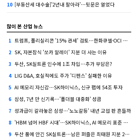
[부동산세 대수술]'2년내 팔아라'…뒷문은 열었다
10
많이 본 산업 뉴스
트럼프, 폴리실리콘 '15% 관세' 검토…한화큐셀·OCI 영향은?
1
SK, 자본잠식 '쏘카 말레이' 지분 더 사는 이유
2
두산, SK실트론 인수에 1조 차입…추가 부담은?
3
LIG D&A, 호실적에도 주가 '디펜스' 실패한 이유
4
AI 메모리 자신감…SK하이닉스, 신규 팹에 54조 투자
5
삼성, 7년 만 신기록…'폴더블 대중화' 성큼
6
성과급이 갈라놓은 삼성…'노노갈등' 내년 교섭 판 흔들까
7
'HBM 넘어 HBF 시대'…SK하이닉스, AI 메모리 표준 선점 나섰다
8
두산 품에 안긴 SK실트론…남은 퍼즐은 최태원 지분 29.4%
9