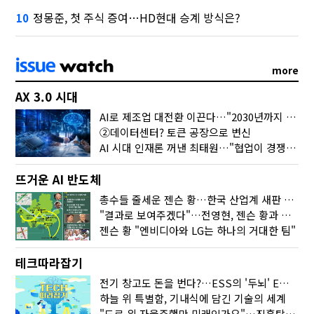
정몽준, 첫 주식 증여…HD현대 승계 방식은?
10
more
AX 3.0 시대
AI로 제조업 대전환 이끈다…"2030년까지 민관합동 20조 투자"
②데이터센터? 토큰 공장으로 변신
AI 시대 인재론 꺼낸 최태원…"협업이 경쟁력"
뜨거운 AI 반도체
총수들 줄세운 젠슨 황…한국 산업계 새판 짰다
"결과로 보여주겠다"…전영현, 젠슨 황과 HBM5 논의
젠슨 황 "엔비디아와 LG는 하나의 거대한 팀"
테크따라잡기
전기 창고도 돈을 번다?…ESS의 '두뇌' EMO가 뭐길래
하늘 위 특별함, 기내식에 담긴 기술의 세계
"도로 위 자율주행만 미래인가요"…진흙탕서 길 내는 HD현대 AI 기술