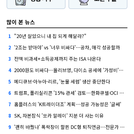
많이 본 뉴스
"20년 살았으니 내 집 되게 해달라?"
1
'2조는 받아야' vs '너무 비싸다'…공차, 매각 성공할까
2
전액 비과세+소득공제까지 주는 ISA 나온다
3
2000원도 비싸다…올리브영, 다이소 공세에 '가성비'로 맞불
4
메디큐브·아누아·리르, '눈물 세럼' 생산 중단한다
5
트럼프, 폴리실리콘 '15% 관세' 검토…한화큐셀·OCI 영향은?
6
홈플러스의 'K트레이더조' 계획…성공 가능성은 '글쎄'
7
SK, 자본잠식 '쏘카 말레이' 지분 더 사는 이유
8
'괜히 바꿨나' 폭락장이 할퀸 DC형 퇴직연금…전문가 조언은
9