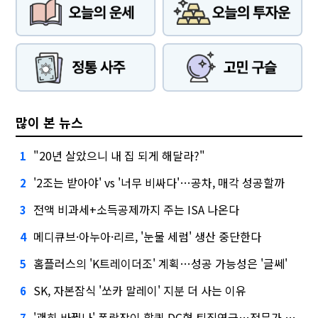
많이 본 뉴스
"20년 살았으니 내 집 되게 해달라?"
1
'2조는 받아야' vs '너무 비싸다'…공차, 매각 성공할까
2
전액 비과세+소득공제까지 주는 ISA 나온다
3
메디큐브·아누아·리르, '눈물 세럼' 생산 중단한다
4
홈플러스의 'K트레이더조' 계획…성공 가능성은 '글쎄'
5
SK, 자본잠식 '쏘카 말레이' 지분 더 사는 이유
6
'괜히 바꿨나' 폭락장이 할퀸 DC형 퇴직연금…전문가 조언은
7