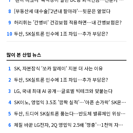
[부동산세 대수술]'2년내 팔아라'…뒷문은 열었다
8
허리휘는 '간병비' 건강보험 적용하면…내 간병보험은?
9
두산, SK실트론 인수에 1조 차입…추가 부담은?
10
많이 본 산업 뉴스
SK, 자본잠식 '쏘카 말레이' 지분 더 사는 이유
1
두산, SK실트론 인수에 1조 차입…추가 부담은?
2
LG, 국내 최대 AI 공개…글로벌 빅테크와 맞붙는다
3
SK이노, 영업익 3.5조 '깜짝 실적'…'아픈 손가락' SK온의 반전
4
두산, 드디어 SK실트론 품는다…반도체 밸류체인 위상 강화
5
체질 바꾼 LG전자, 2Q 영업익 2.5배 '껑충'…1천억 자사주 태운다
6