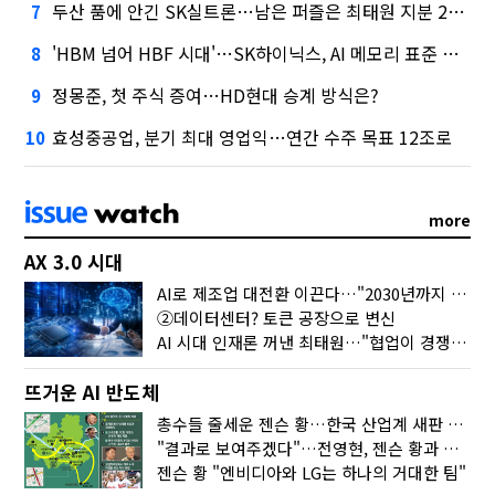
두산 품에 안긴 SK실트론…남은 퍼즐은 최태원 지분 29.4%
7
'HBM 넘어 HBF 시대'…SK하이닉스, AI 메모리 표준 선점 나섰다
8
정몽준, 첫 주식 증여…HD현대 승계 방식은?
9
효성중공업, 분기 최대 영업익…연간 수주 목표 12조로
10
more
AX 3.0 시대
AI로 제조업 대전환 이끈다…"2030년까지 민관합동 20조 투자"
②데이터센터? 토큰 공장으로 변신
AI 시대 인재론 꺼낸 최태원…"협업이 경쟁력"
뜨거운 AI 반도체
총수들 줄세운 젠슨 황…한국 산업계 새판 짰다
"결과로 보여주겠다"…전영현, 젠슨 황과 HBM5 논의
젠슨 황 "엔비디아와 LG는 하나의 거대한 팀"