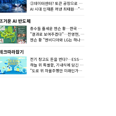
②데이터센터? 토큰 공장으로 변신
AI 시대 인재론 꺼낸 최태원…"협업이 경쟁력"
뜨거운 AI 반도체
총수들 줄세운 젠슨 황…한국 산업계 새판 짰다
"결과로 보여주겠다"…전영현, 젠슨 황과 HBM5 논의
젠슨 황 "엔비디아와 LG는 하나의 거대한 팀"
테크따라잡기
전기 창고도 돈을 번다?…ESS의 '두뇌' EMO가 뭐길래
하늘 위 특별함, 기내식에 담긴 기술의 세계
"도로 위 자율주행만 미래인가요"…진흙탕서 길 내는 HD현대 AI 기술