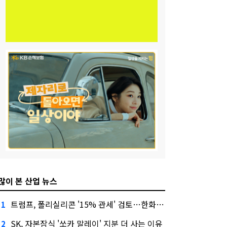
많이 본 산업 뉴스
트럼프, 폴리실리콘 '15% 관세' 검토…한화큐셀·OCI 영향은?
1
SK, 자본잠식 '쏘카 말레이' 지분 더 사는 이유
2