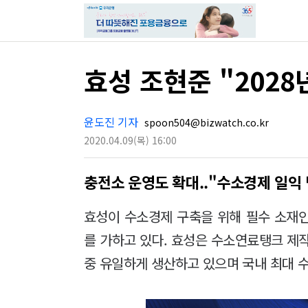
효성 조현준 "2028
윤도진 기자
spoon504@bizwatch.co.kr
2020.04.09
(목)
16:00
충전소 운영도 확대.."수소경제 일익
효성이 수소경제 구축을 위해 필수 소재
를 가하고 있다. 효성은 수소연료탱크 제
중 유일하게 생산하고 있으며 국내 최대 