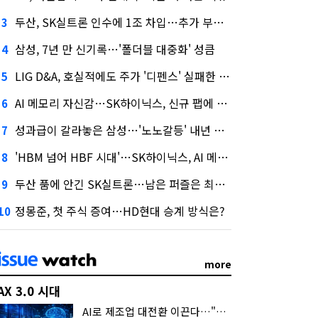
두산, SK실트론 인수에 1조 차입…추가 부담은?
3
삼성, 7년 만 신기록…'폴더블 대중화' 성큼
4
LIG D&A, 호실적에도 주가 '디펜스' 실패한 이유
5
AI 메모리 자신감…SK하이닉스, 신규 팹에 54조 투자
6
성과급이 갈라놓은 삼성…'노노갈등' 내년 교섭 판 흔들까
7
'HBM 넘어 HBF 시대'…SK하이닉스, AI 메모리 표준 선점 나섰다
8
두산 품에 안긴 SK실트론…남은 퍼즐은 최태원 지분 29.4%
9
정몽준, 첫 주식 증여…HD현대 승계 방식은?
10
more
AX 3.0 시대
AI로 제조업 대전환 이끈다…"2030년까지 민관합동 20조 투자"