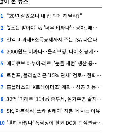
많이 본 뉴스
"20년 살았으니 내 집 되게 해달라?"
1
'2조는 받아야' vs '너무 비싸다'…공차, 매각 성공할까
2
전액 비과세+소득공제까지 주는 ISA 나온다
3
2000원도 비싸다…올리브영, 다이소 공세에 '가성비'로 맞불
4
메디큐브·아누아·리르, '눈물 세럼' 생산 중단한다
5
트럼프, 폴리실리콘 '15% 관세' 검토…한화큐셀·OCI 영향은?
6
홈플러스의 'K트레이더조' 계획…성공 가능성은 '글쎄'
7
32억 '마래푸' 114㎡ 종부세, 실거주면 줄지만 안 살면 2.5배
8
SK, 자본잠식 '쏘카 말레이' 지분 더 사는 이유
9
'괜히 바꿨나' 폭락장이 할퀸 DC형 퇴직연금…전문가 조언은
10