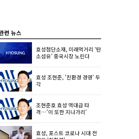
관련 뉴스
효성첨단소재, 미래먹거리 ‘탄
소섬유’ 중국시장 노린다
효성 조현준, '친환경 경영' 두
각
조현준호 효성 역대급 타
격…'이 또한 지나가리'
효성, 포스트 코로나 시대 전