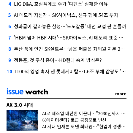
LIG D&A, 호실적에도 주가 '디펜스' 실패한 이유
4
AI 메모리 자신감…SK하이닉스, 신규 팹에 54조 투자
5
성과급이 갈라놓은 삼성…'노노갈등' 내년 교섭 판 흔들까
6
'HBM 넘어 HBF 시대'…SK하이닉스, AI 메모리 표준 선점 나섰다
7
두산 품에 안긴 SK실트론…남은 퍼즐은 최태원 지분 29.4%
8
정몽준, 첫 주식 증여…HD현대 승계 방식은?
9
1100억 영업 흑자 낸 롯데케미칼…1.6조 부채 감량도 '속도'
10
more
AX 3.0 시대
AI로 제조업 대전환 이끈다…"2030년까지 민관합동 20조 투자"
②데이터센터? 토큰 공장으로 변신
AI 시대 인재론 꺼낸 최태원…"협업이 경쟁력"