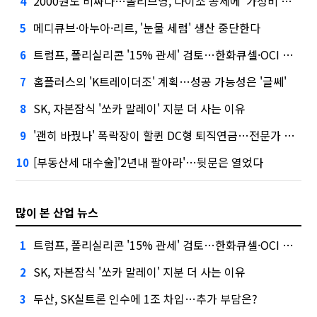
2000원도 비싸다…올리브영, 다이소 공세에 '가성비'로 맞불
4
메디큐브·아누아·리르, '눈물 세럼' 생산 중단한다
5
트럼프, 폴리실리콘 '15% 관세' 검토…한화큐셀·OCI 영향은?
6
홈플러스의 'K트레이더조' 계획…성공 가능성은 '글쎄'
7
SK, 자본잠식 '쏘카 말레이' 지분 더 사는 이유
8
'괜히 바꿨나' 폭락장이 할퀸 DC형 퇴직연금…전문가 조언은
9
[부동산세 대수술]'2년내 팔아라'…뒷문은 열었다
10
많이 본 산업 뉴스
트럼프, 폴리실리콘 '15% 관세' 검토…한화큐셀·OCI 영향은?
1
SK, 자본잠식 '쏘카 말레이' 지분 더 사는 이유
2
두산, SK실트론 인수에 1조 차입…추가 부담은?
3