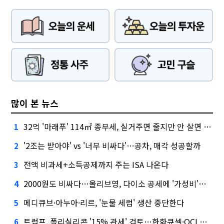
많이 본 뉴스
32억 '마래푸' 114㎡ 종부세, 실거주면 줄지만 안 살면 2.5배
1
'2조는 받아야' vs '너무 비싸다'…공차, 매각 성공할까
2
전액 비과세+소득공제까지 주는 ISA 나온다
3
2000원도 비싸다…올리브영, 다이소 공세에 '가성비'로 맞불
4
메디큐브·아누아·리르, '눈물 세럼' 생산 중단한다
5
트럼프, 폴리실리콘 '15% 관세' 검토…한화큐셀·OCI 영향은?
6