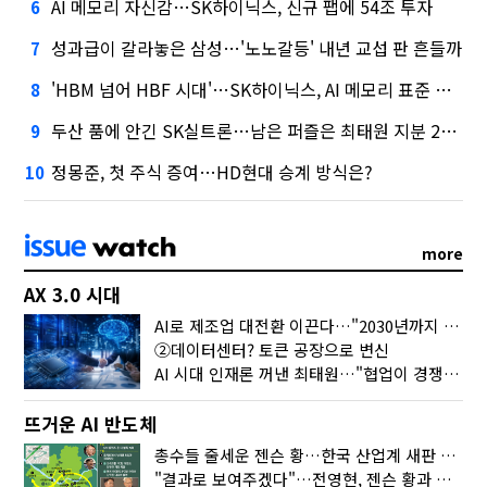
AI 메모리 자신감…SK하이닉스, 신규 팹에 54조 투자
6
성과급이 갈라놓은 삼성…'노노갈등' 내년 교섭 판 흔들까
7
'HBM 넘어 HBF 시대'…SK하이닉스, AI 메모리 표준 선점 나섰다
8
두산 품에 안긴 SK실트론…남은 퍼즐은 최태원 지분 29.4%
9
정몽준, 첫 주식 증여…HD현대 승계 방식은?
10
more
AX 3.0 시대
AI로 제조업 대전환 이끈다…"2030년까지 민관합동 20조 투자"
②데이터센터? 토큰 공장으로 변신
AI 시대 인재론 꺼낸 최태원…"협업이 경쟁력"
뜨거운 AI 반도체
총수들 줄세운 젠슨 황…한국 산업계 새판 짰다
"결과로 보여주겠다"…전영현, 젠슨 황과 HBM5 논의