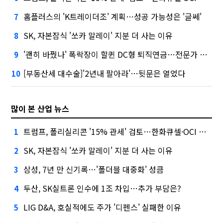
홈플러스의 'K트레이더조' 계획…성공 가능성은 '글쎄'
7
SK, 자본잠식 '쏘카 말레이' 지분 더 사는 이유
8
'괜히 바꿨나' 폭락장이 할퀸 DC형 퇴직연금…전문가 조언은
9
[부동산세 대수술]'2년내 팔아라'…뒷문은 열었다
10
많이 본 산업 뉴스
트럼프, 폴리실리콘 '15% 관세' 검토…한화큐셀·OCI 영향은?
1
SK, 자본잠식 '쏘카 말레이' 지분 더 사는 이유
2
삼성, 7년 만 신기록…'폴더블 대중화' 성큼
3
두산, SK실트론 인수에 1조 차입…추가 부담은?
4
LIG D&A, 호실적에도 주가 '디펜스' 실패한 이유
5